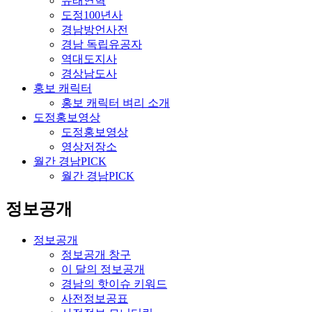
유래연혁
도정100년사
경남방언사전
경남 독립유공자
역대도지사
경상남도사
홍보 캐릭터
홍보 캐릭터 벼리 소개
도정홍보영상
도정홍보영상
영상저장소
월간 경남PICK
월간 경남PICK
정보공개
정보공개
정보공개 창구
이 달의 정보공개
경남의 핫이슈 키워드
사전정보공표