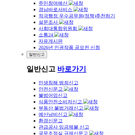
주민참여예산
경남바로서비스
적극행정 우수공무원(정책)추천하기
설문조사
사회대통합위원회
소통24
자유게시판
2026년 인권작품 공모전 신청
일반신고
일반신고
바로가기
민생침해 범죄신고
안전신문고
불법어업신고
식품안전소비자신고
부동산 불법거래신고
예산낭비신고
환경신문고
관급공사 임금체불 신고
국무조정실 규제신문고