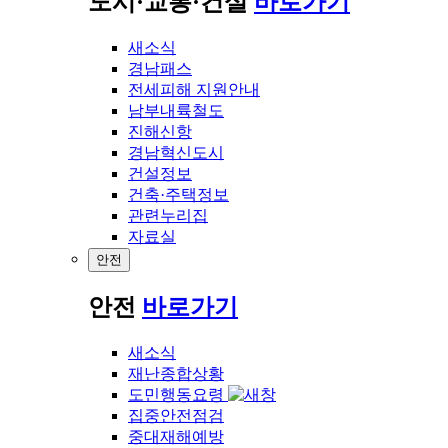
도시·교통·건설
바로가기
새소식
경남패스
전세피해 지원안내
남부내륙철도
진해신항
경남혁신도시
건설정보
건축·주택정보
관련누리집
자료실
안전
안전
바로가기
새소식
재난종합상황
도민행동요령
집중안전점검
중대재해예방