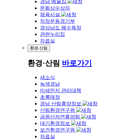
경남 예술집
문화상수상자
체육시설
직장운동경기부
경상남도 해수욕장
관련누리집
자료실
환경·산림
환경·산림
바로가기
새소식
녹색경남
미세먼지 관리대책
초록매장
경남 산림휴양정보
산림환경연구원
금원산자연휴양림
대기환경정보
보건환경연구원
자료실