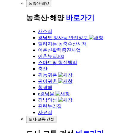
농축산·해양
농축산·해양
바로가기
새소식
경남도 방사능 안전정보
달라지는 농축수산시책
어촌신활력증진사업
어촌뉴딜300
스마트팜 혁신밸리
축산
귀농귀촌
귀어귀촌
청경해
e경남몰
경남의섬
관련누리집
자료실
도시·교통·건설