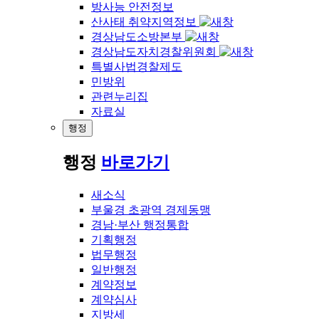
방사능 안전정보
산사태 취약지역정보
경상남도소방본부
경상남도자치경찰위원회
특별사법경찰제도
민방위
관련누리집
자료실
행정
행정
바로가기
새소식
부울경 초광역 경제동맹
경남·부산 행정통합
기획행정
법무행정
일반행정
계약정보
계약심사
지방세