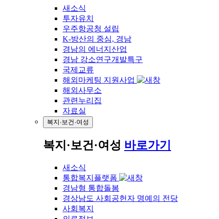
새소식
투자유치
우주항공청 설립
K-방산의 중심, 경남
경남의 에너지산업
경남 강소연구개발특구
국제교류
해외마케팅 지원사업
해외사무소
관련누리집
자료실
복지·보건·여성
복지·보건·여성
바로가기
새소식
통합복지플랫폼
경남형 통합돌봄
경상남도 사회공헌자 명예의 전당
사회복지
의료정보