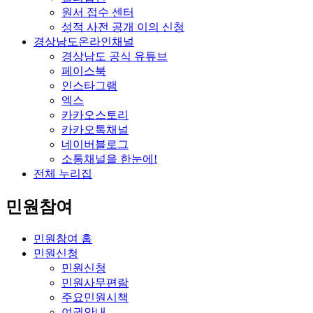
원서 접수 센터
성적 사전 공개 이의 신청
경상남도온라인채널
경상남도 공식 유튜브
페이스북
인스타그램
엑스
카카오스토리
카카오톡채널
네이버블로그
소통채널을 한눈에!
전체 누리집
민원참여
민원참여 홈
민원신청
민원신청
민원사무편람
주요민원시책
여권안내