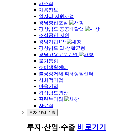
새소식
채용정보
일자리 지원사업
경남창업포털
경상남도 공공배달앱
소상공인 지원
경남기업119
경상남도 일·생활균형
경남고용우수기업
물가동향
소비생활센터
불공정거래 피해상담센터
사회적기업
마을기업
경상남도명장
관련누리집
자료실
투자·산업·수출
투자·산업·수출
바로가기