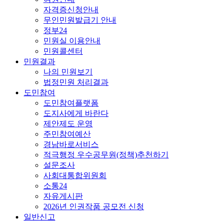
자격증신청안내
무인민원발급기 안내
정부24
민원실 이용안내
민원콜센터
민원결과
나의 민원보기
법정민원 처리결과
도민참여
도민참여플랫폼
도지사에게 바란다
제안제도 운영
주민참여예산
경남바로서비스
적극행정 우수공무원(정책)추천하기
설문조사
사회대통합위원회
소통24
자유게시판
2026년 인권작품 공모전 신청
일반신고