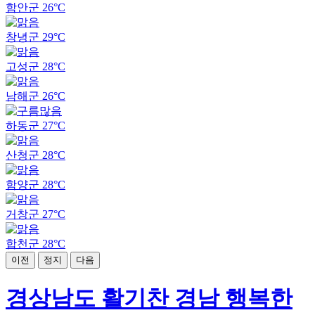
함안군
26°C
창녕군
29°C
고성군
28°C
남해군
26°C
하동군
27°C
산청군
28°C
함양군
28°C
거창군
27°C
합천군
28°C
이전
정지
다음
경상남도 활기찬 경남 행복한