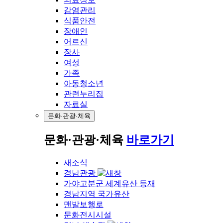
감염관리
식품안전
장애인
어르신
장사
여성
가족
아동청소년
관련누리집
자료실
문화·관광·체육
문화·관광·체육
바로가기
새소식
경남관광
가야고분군 세계유산 등재
경남지역 국가유산
맨발보행로
문화전시시설