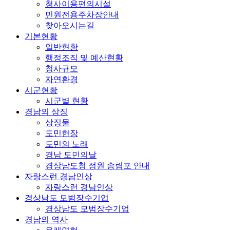
청사이용편의시설
민원전용주차장안내
찾아오시는길
기본현황
일반현황
행정조직 및 예산현황
청사규모
자연환경
시군현황
시군별 현황
경남의 상징
상징물
도민헌장
도민의 노래
경남 도민의날
경상남도청 정원 송림포 안내
자랑스런 경남인상
자랑스런 경남인상
경상남도 모범장수기업
경상남도 모범장수기업
경남의 역사