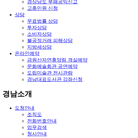
경상남도 부패공익신고
고충민원 신청
상담
무료법률 상담
투자상담
소비자상담
불공정거래 피해상담
지방세상담
온라인예약
금원산자연휴양림 객실예약
문화예술회관 공연예약
도립미술관 전시관람
경남대표도서관 강좌신청
경남소개
도청안내
조직도
전화번호안내
업무검색
청사안내