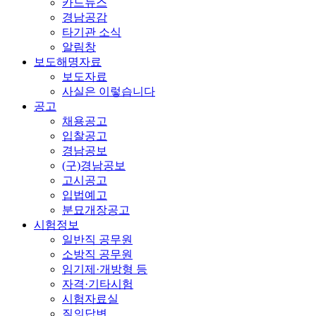
카드뉴스
경남공감
타기관 소식
알림창
보도해명자료
보도자료
사실은 이렇습니다
공고
채용공고
입찰공고
경남공보
(구)경남공보
고시공고
입법예고
분묘개장공고
시험정보
일반직 공무원
소방직 공무원
임기제·개방형 등
자격·기타시험
시험자료실
질의답변