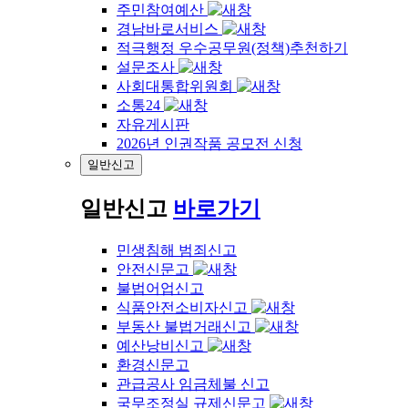
주민참여예산
경남바로서비스
적극행정 우수공무원(정책)추천하기
설문조사
사회대통합위원회
소통24
자유게시판
2026년 인권작품 공모전 신청
일반신고
일반신고
바로가기
민생침해 범죄신고
안전신문고
불법어업신고
식품안전소비자신고
부동산 불법거래신고
예산낭비신고
환경신문고
관급공사 임금체불 신고
국무조정실 규제신문고