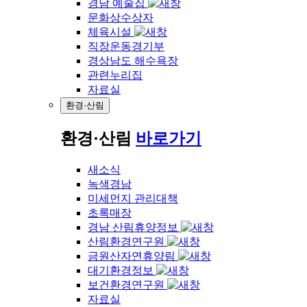
경남 예술집
문화상수상자
체육시설
직장운동경기부
경상남도 해수욕장
관련누리집
자료실
환경·산림
환경·산림
바로가기
새소식
녹색경남
미세먼지 관리대책
초록매장
경남 산림휴양정보
산림환경연구원
금원산자연휴양림
대기환경정보
보건환경연구원
자료실