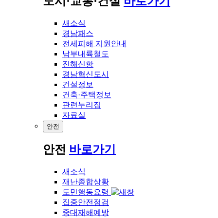
도시·교통·건설
바로가기
새소식
경남패스
전세피해 지원안내
남부내륙철도
진해신항
경남혁신도시
건설정보
건축·주택정보
관련누리집
자료실
안전
안전
바로가기
새소식
재난종합상황
도민행동요령
집중안전점검
중대재해예방