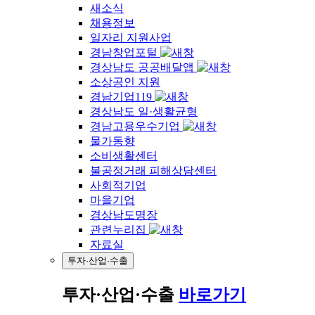
새소식
채용정보
일자리 지원사업
경남창업포털
경상남도 공공배달앱
소상공인 지원
경남기업119
경상남도 일·생활균형
경남고용우수기업
물가동향
소비생활센터
불공정거래 피해상담센터
사회적기업
마을기업
경상남도명장
관련누리집
자료실
투자·산업·수출
투자·산업·수출
바로가기