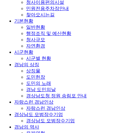
청사이용편의시설
민원전용주차장안내
찾아오시는길
기본현황
일반현황
행정조직 및 예산현황
청사규모
자연환경
시군현황
시군별 현황
경남의 상징
상징물
도민헌장
도민의 노래
경남 도민의날
경상남도청 정원 송림포 안내
자랑스런 경남인상
자랑스런 경남인상
경상남도 모범장수기업
경상남도 모범장수기업
경남의 역사