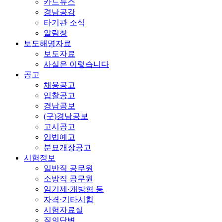
카드뉴스
경남공감
타기관 소식
알림창
보도해명자료
보도자료
사실은 이렇습니다
공고
채용공고
입찰공고
경남공보
(구)경남공보
고시공고
입법예고
분묘개장공고
시험정보
일반직 공무원
소방직 공무원
임기제·개방형 등
자격·기타시험
시험자료실
질의답변