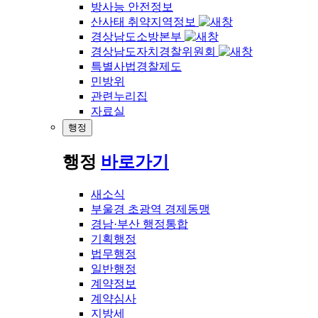
방사능 안전정보
산사태 취약지역정보
경상남도소방본부
경상남도자치경찰위원회
특별사법경찰제도
민방위
관련누리집
자료실
행정
행정
바로가기
새소식
부울경 초광역 경제동맹
경남·부산 행정통합
기획행정
법무행정
일반행정
계약정보
계약심사
지방세