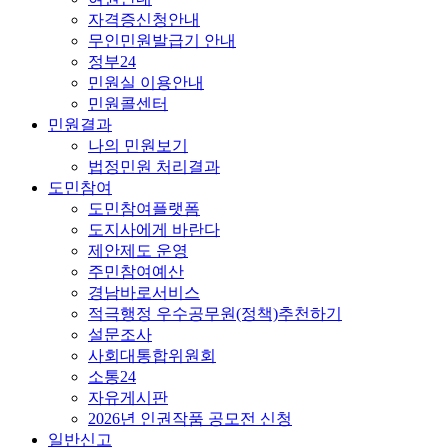
자격증신청안내
무인민원발급기 안내
정부24
민원실 이용안내
민원콜센터
민원결과
나의 민원보기
법정민원 처리결과
도민참여
도민참여플랫폼
도지사에게 바란다
제안제도 운영
주민참여예산
경남바로서비스
적극행정 우수공무원(정책)추천하기
설문조사
사회대통합위원회
소통24
자유게시판
2026년 인권작품 공모전 신청
일반신고