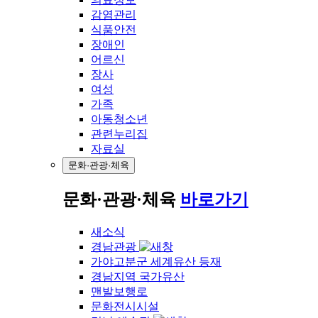
감염관리
식품안전
장애인
어르신
장사
여성
가족
아동청소년
관련누리집
자료실
문화·관광·체육
문화·관광·체육
바로가기
새소식
경남관광
가야고분군 세계유산 등재
경남지역 국가유산
맨발보행로
문화전시시설