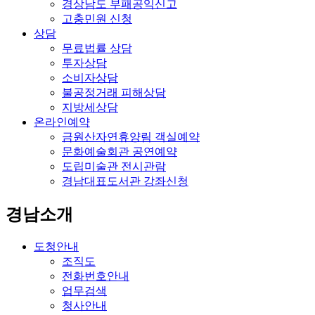
경상남도 부패공익신고
고충민원 신청
상담
무료법률 상담
투자상담
소비자상담
불공정거래 피해상담
지방세상담
온라인예약
금원산자연휴양림 객실예약
문화예술회관 공연예약
도립미술관 전시관람
경남대표도서관 강좌신청
경남소개
도청안내
조직도
전화번호안내
업무검색
청사안내