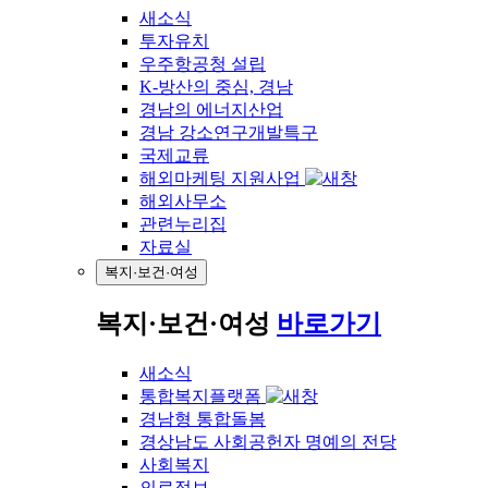
새소식
투자유치
우주항공청 설립
K-방산의 중심, 경남
경남의 에너지산업
경남 강소연구개발특구
국제교류
해외마케팅 지원사업
해외사무소
관련누리집
자료실
복지·보건·여성
복지·보건·여성
바로가기
새소식
통합복지플랫폼
경남형 통합돌봄
경상남도 사회공헌자 명예의 전당
사회복지
의료정보