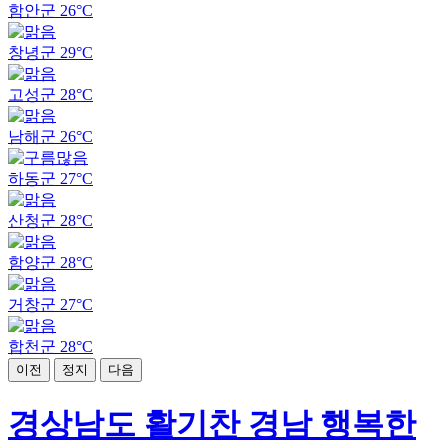
함안군
26°C
창녕군
29°C
고성군
28°C
남해군
26°C
하동군
27°C
산청군
28°C
함양군
28°C
거창군
27°C
합천군
28°C
이전
정지
다음
경상남도 활기찬 경남 행복한