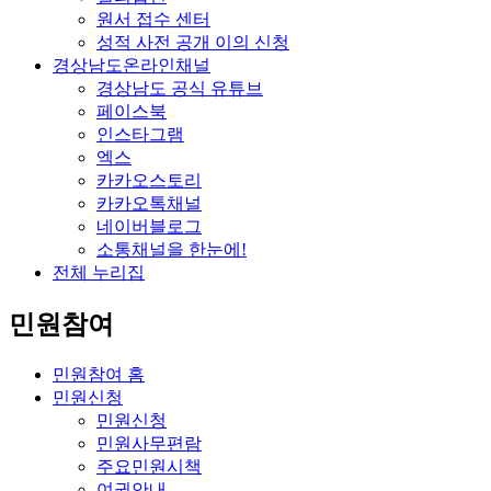
원서 접수 센터
성적 사전 공개 이의 신청
경상남도온라인채널
경상남도 공식 유튜브
페이스북
인스타그램
엑스
카카오스토리
카카오톡채널
네이버블로그
소통채널을 한눈에!
전체 누리집
민원참여
민원참여 홈
민원신청
민원신청
민원사무편람
주요민원시책
여권안내