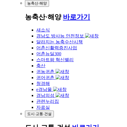
농축산·해양
농축산·해양
바로가기
새소식
경남도 방사능 안전정보
달라지는 농축수산시책
어촌신활력증진사업
어촌뉴딜300
스마트팜 혁신밸리
축산
귀농귀촌
귀어귀촌
청경해
e경남몰
경남의섬
관련누리집
자료실
도시·교통·건설