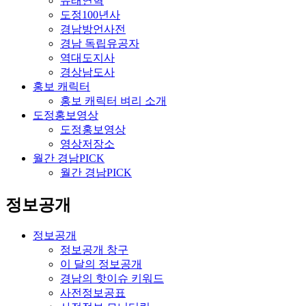
유래연혁
도정100년사
경남방언사전
경남 독립유공자
역대도지사
경상남도사
홍보 캐릭터
홍보 캐릭터 벼리 소개
도정홍보영상
도정홍보영상
영상저장소
월간 경남PICK
월간 경남PICK
정보공개
정보공개
정보공개 창구
이 달의 정보공개
경남의 핫이슈 키워드
사전정보공표