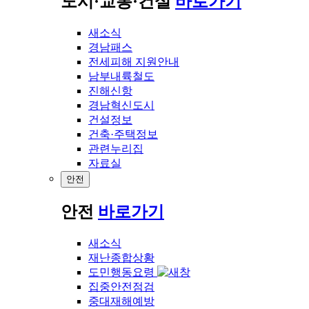
도시·교통·건설
바로가기
새소식
경남패스
전세피해 지원안내
남부내륙철도
진해신항
경남혁신도시
건설정보
건축·주택정보
관련누리집
자료실
안전
안전
바로가기
새소식
재난종합상황
도민행동요령
집중안전점검
중대재해예방