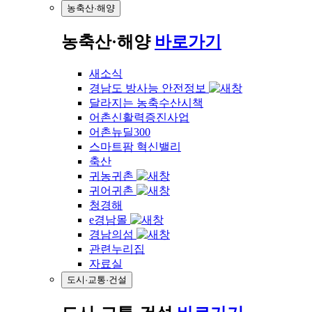
농축산·해양
농축산·해양
바로가기
새소식
경남도 방사능 안전정보
달라지는 농축수산시책
어촌신활력증진사업
어촌뉴딜300
스마트팜 혁신밸리
축산
귀농귀촌
귀어귀촌
청경해
e경남몰
경남의섬
관련누리집
자료실
도시·교통·건설