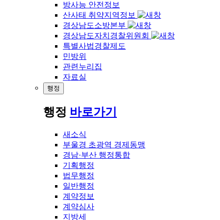
방사능 안전정보
산사태 취약지역정보
경상남도소방본부
경상남도자치경찰위원회
특별사법경찰제도
민방위
관련누리집
자료실
행정
행정
바로가기
새소식
부울경 초광역 경제동맹
경남·부산 행정통합
기획행정
법무행정
일반행정
계약정보
계약심사
지방세