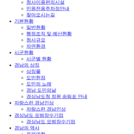
청사이용편의시설
민원전용주차장안내
찾아오시는길
기본현황
일반현황
행정조직 및 예산현황
청사규모
자연환경
시군현황
시군별 현황
경남의 상징
상징물
도민헌장
도민의 노래
경남 도민의날
경상남도청 정원 송림포 안내
자랑스런 경남인상
자랑스런 경남인상
경상남도 모범장수기업
경상남도 모범장수기업
경남의 역사