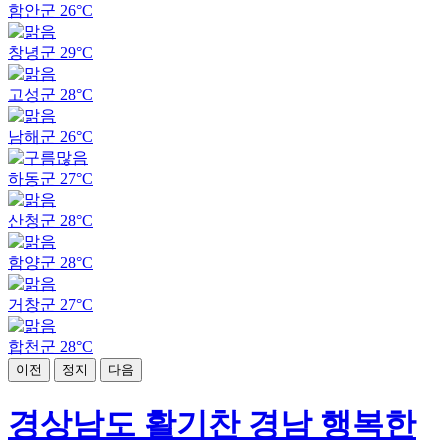
함안군
26°C
창녕군
29°C
고성군
28°C
남해군
26°C
하동군
27°C
산청군
28°C
함양군
28°C
거창군
27°C
합천군
28°C
이전
정지
다음
경상남도 활기찬 경남 행복한