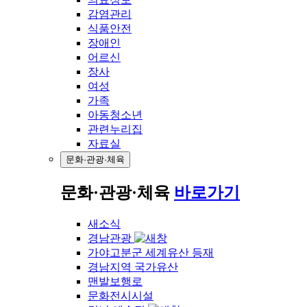
감염관리
식품안전
장애인
어르신
장사
여성
가족
아동청소년
관련누리집
자료실
문화·관광·체육
문화·관광·체육
바로가기
새소식
경남관광
가야고분군 세계유산 등재
경남지역 국가유산
맨발보행로
문화전시시설