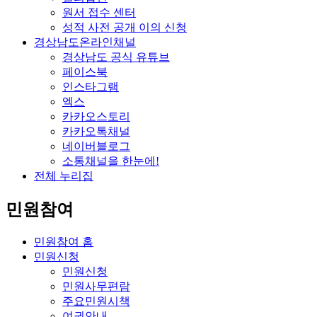
원서 접수 센터
성적 사전 공개 이의 신청
경상남도온라인채널
경상남도 공식 유튜브
페이스북
인스타그램
엑스
카카오스토리
카카오톡채널
네이버블로그
소통채널을 한눈에!
전체 누리집
민원참여
민원참여 홈
민원신청
민원신청
민원사무편람
주요민원시책
여권안내