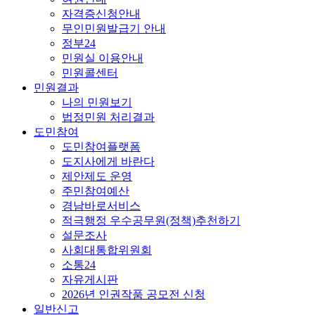
자격증신청안내
무인민원발급기 안내
정부24
민원실 이용안내
민원콜센터
민원결과
나의 민원보기
법정민원 처리결과
도민참여
도민참여플랫폼
도지사에게 바란다
제안제도 운영
주민참여예산
경남바로서비스
적극행정 우수공무원(정책)추천하기
설문조사
사회대통합위원회
소통24
자유게시판
2026년 인권작품 공모전 신청
일반신고