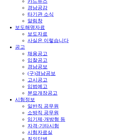
카드뉴스
경남공감
타기관 소식
알림창
보도해명자료
보도자료
사실은 이렇습니다
공고
채용공고
입찰공고
경남공보
(구)경남공보
고시공고
입법예고
분묘개장공고
시험정보
일반직 공무원
소방직 공무원
임기제·개방형 등
자격·기타시험
시험자료실
질의답변