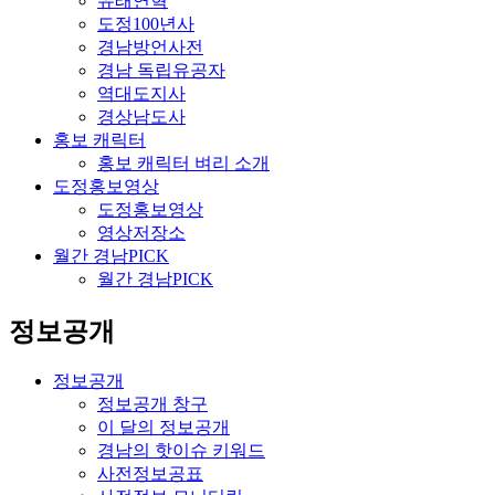
유래연혁
도정100년사
경남방언사전
경남 독립유공자
역대도지사
경상남도사
홍보 캐릭터
홍보 캐릭터 벼리 소개
도정홍보영상
도정홍보영상
영상저장소
월간 경남PICK
월간 경남PICK
정보공개
정보공개
정보공개 창구
이 달의 정보공개
경남의 핫이슈 키워드
사전정보공표