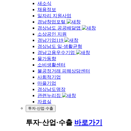
새소식
채용정보
일자리 지원사업
경남창업포털
경상남도 공공배달앱
소상공인 지원
경남기업119
경상남도 일·생활균형
경남고용우수기업
물가동향
소비생활센터
불공정거래 피해상담센터
사회적기업
마을기업
경상남도명장
관련누리집
자료실
투자·산업·수출
투자·산업·수출
바로가기