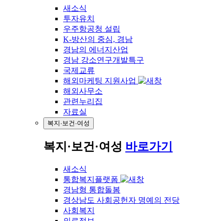
새소식
투자유치
우주항공청 설립
K-방산의 중심, 경남
경남의 에너지산업
경남 강소연구개발특구
국제교류
해외마케팅 지원사업
해외사무소
관련누리집
자료실
복지·보건·여성
복지·보건·여성
바로가기
새소식
통합복지플랫폼
경남형 통합돌봄
경상남도 사회공헌자 명예의 전당
사회복지
의료정보