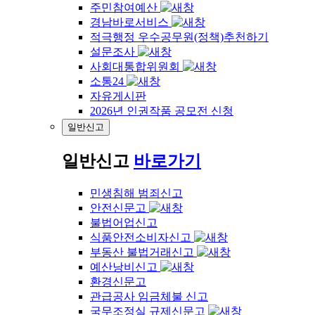
주민참여예산
경남바로서비스
적극행정 우수공무원(정책)추천하기
설문조사
사회대통합위원회
소통24
자유게시판
2026년 인권작품 공모전 신청
일반신고
일반신고
바로가기
민생침해 범죄신고
안전신문고
불법어업신고
식품안전소비자신고
부동산 불법거래신고
예산낭비신고
환경신문고
관급공사 임금체불 신고
국무조정실 규제신문고