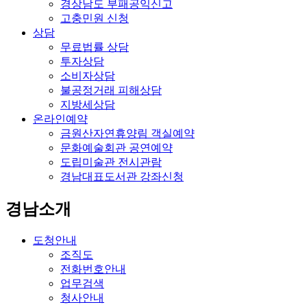
경상남도 부패공익신고
고충민원 신청
상담
무료법률 상담
투자상담
소비자상담
불공정거래 피해상담
지방세상담
온라인예약
금원산자연휴양림 객실예약
문화예술회관 공연예약
도립미술관 전시관람
경남대표도서관 강좌신청
경남소개
도청안내
조직도
전화번호안내
업무검색
청사안내