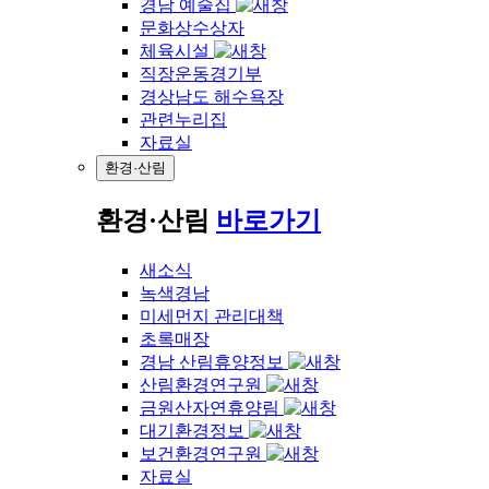
경남 예술집
문화상수상자
체육시설
직장운동경기부
경상남도 해수욕장
관련누리집
자료실
환경·산림
환경·산림
바로가기
새소식
녹색경남
미세먼지 관리대책
초록매장
경남 산림휴양정보
산림환경연구원
금원산자연휴양림
대기환경정보
보건환경연구원
자료실