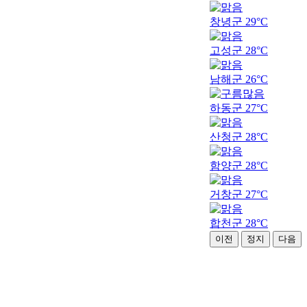
창녕군
29°C
고성군
28°C
남해군
26°C
하동군
27°C
산청군
28°C
함양군
28°C
거창군
27°C
합천군
28°C
이전
정지
다음