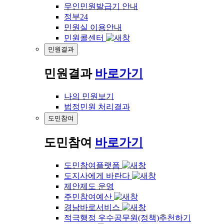
무인민원발급기 안내
정부24
민원실 이용안내
민원콜센터
민원결과
민원결과
바로가기
나의 민원보기
법정민원 처리결과
도민참여
도민참여
바로가기
도민참여플랫폼
도지사에게 바란다
제안제도 운영
주민참여예산
경남바로서비스
적극행정 우수공무원(정책)추천하기