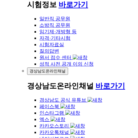
시험정보
바로가기
일반직 공무원
소방직 공무원
임기제·개방형 등
자격·기타시험
시험자료실
질의답변
원서 접수 센터
성적 사전 공개 이의 신청
경상남도온라인채널
경상남도온라인채널
바로가기
경상남도 공식 유튜브
페이스북
인스타그램
엑스
카카오스토리
카카오톡채널