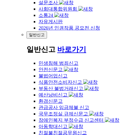
설문조사
사회대통합위원회
소통24
자유게시판
2026년 인권작품 공모전 신청
일반신고
일반신고
바로가기
민생침해 범죄신고
안전신문고
불법어업신고
식품안전소비자신고
부동산 불법거래신고
예산낭비신고
환경신문고
관급공사 임금체불 신고
국무조정실 규제신문고
장애인복지 부정수급 신고센터
아동학대신고
친절불친절공무원신고