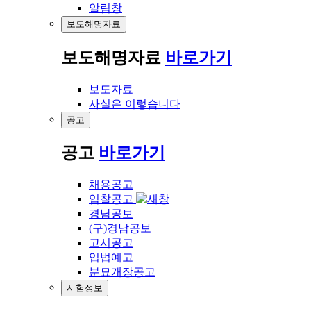
알림창
보도해명자료
보도해명자료
바로가기
보도자료
사실은 이렇습니다
공고
공고
바로가기
채용공고
입찰공고
경남공보
(구)경남공보
고시공고
입법예고
분묘개장공고
시험정보