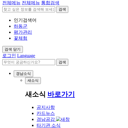
전체메뉴
전체메뉴
통합검색
검색
인기검색어
하동군
평가관리
꽃체험
검색 닫기
로그인
Language
검색
경남소식
새소식
새소식
바로가기
공지사항
카드뉴스
경남공감
타기관 소식