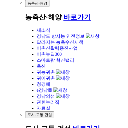
농축산·해양
농축산·해양
바로가기
새소식
경남도 방사능 안전정보
달라지는 농축수산시책
어촌신활력증진사업
어촌뉴딜300
스마트팜 혁신밸리
축산
귀농귀촌
귀어귀촌
청경해
e경남몰
경남의섬
관련누리집
자료실
도시·교통·건설