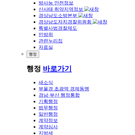
방사능 안전정보
산사태 취약지역정보
경상남도소방본부
경상남도자치경찰위원회
특별사법경찰제도
민방위
관련누리집
자료실
행정
행정
바로가기
새소식
부울경 초광역 경제동맹
경남·부산 행정통합
기획행정
법무행정
일반행정
계약정보
계약심사
지방세