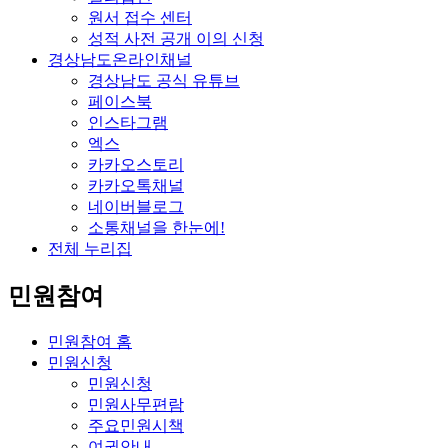
원서 접수 센터
성적 사전 공개 이의 신청
경상남도온라인채널
경상남도 공식 유튜브
페이스북
인스타그램
엑스
카카오스토리
카카오톡채널
네이버블로그
소통채널을 한눈에!
전체 누리집
민원참여
민원참여 홈
민원신청
민원신청
민원사무편람
주요민원시책
여권안내