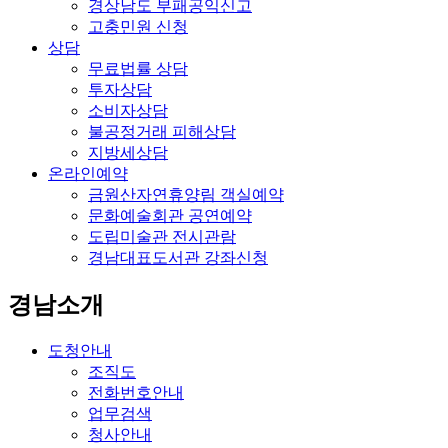
경상남도 부패공익신고
고충민원 신청
상담
무료법률 상담
투자상담
소비자상담
불공정거래 피해상담
지방세상담
온라인예약
금원산자연휴양림 객실예약
문화예술회관 공연예약
도립미술관 전시관람
경남대표도서관 강좌신청
경남소개
도청안내
조직도
전화번호안내
업무검색
청사안내