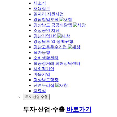
새소식
채용정보
일자리 지원사업
경남창업포털
경상남도 공공배달앱
소상공인 지원
경남기업119
경상남도 일·생활균형
경남고용우수기업
물가동향
소비생활센터
불공정거래 피해상담센터
사회적기업
마을기업
경상남도명장
관련누리집
자료실
투자·산업·수출
투자·산업·수출
바로가기