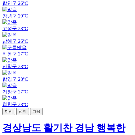
함안군
26°C
창녕군
29°C
고성군
28°C
남해군
26°C
하동군
27°C
산청군
28°C
함양군
28°C
거창군
27°C
합천군
28°C
이전
정지
다음
경상남도 활기찬 경남 행복한