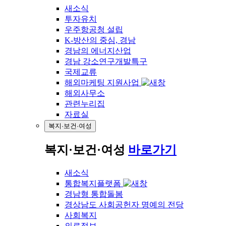
새소식
투자유치
우주항공청 설립
K-방산의 중심, 경남
경남의 에너지산업
경남 강소연구개발특구
국제교류
해외마케팅 지원사업
해외사무소
관련누리집
자료실
복지·보건·여성
복지·보건·여성
바로가기
새소식
통합복지플랫폼
경남형 통합돌봄
경상남도 사회공헌자 명예의 전당
사회복지
의료정보