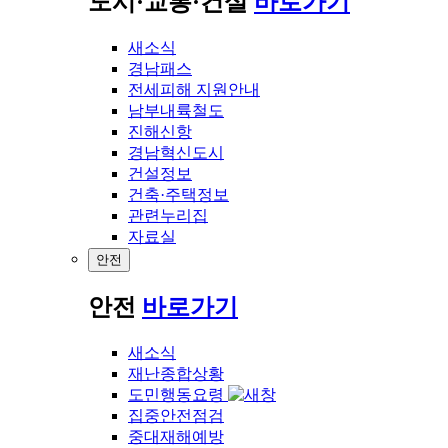
도시·교통·건설
바로가기
새소식
경남패스
전세피해 지원안내
남부내륙철도
진해신항
경남혁신도시
건설정보
건축·주택정보
관련누리집
자료실
안전
안전
바로가기
새소식
재난종합상황
도민행동요령
집중안전점검
중대재해예방