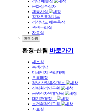
경남 예술집
문화상수상자
체육시설
직장운동경기부
경상남도 해수욕장
관련누리집
자료실
환경·산림
환경·산림
바로가기
새소식
녹색경남
미세먼지 관리대책
초록매장
경남 산림휴양정보
산림환경연구원
금원산자연휴양림
대기환경정보
보건환경연구원
자료실