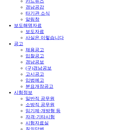
카드뉴스
경남공감
타기관 소식
알림창
보도해명자료
보도자료
사실은 이렇습니다
공고
채용공고
입찰공고
경남공보
(구)경남공보
고시공고
입법예고
분묘개장공고
시험정보
일반직 공무원
소방직 공무원
임기제·개방형 등
자격·기타시험
시험자료실
질의답변