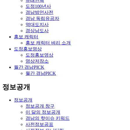
유래연혁
도정100년사
경남방언사전
경남 독립유공자
역대도지사
경상남도사
홍보 캐릭터
홍보 캐릭터 벼리 소개
도정홍보영상
도정홍보영상
영상저장소
월간 경남PICK
월간 경남PICK
정보공개
정보공개
정보공개 창구
이 달의 정보공개
경남의 핫이슈 키워드
사전정보공표