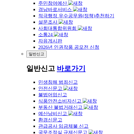
주민참여예산
경남바로서비스
적극행정 우수공무원(정책)추천하기
설문조사
사회대통합위원회
소통24
자유게시판
2026년 인권작품 공모전 신청
일반신고
일반신고
바로가기
민생침해 범죄신고
안전신문고
불법어업신고
식품안전소비자신고
부동산 불법거래신고
예산낭비신고
환경신문고
관급공사 임금체불 신고
국무조정실 규제신문고