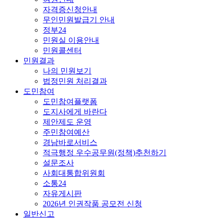
자격증신청안내
무인민원발급기 안내
정부24
민원실 이용안내
민원콜센터
민원결과
나의 민원보기
법정민원 처리결과
도민참여
도민참여플랫폼
도지사에게 바란다
제안제도 운영
주민참여예산
경남바로서비스
적극행정 우수공무원(정책)추천하기
설문조사
사회대통합위원회
소통24
자유게시판
2026년 인권작품 공모전 신청
일반신고