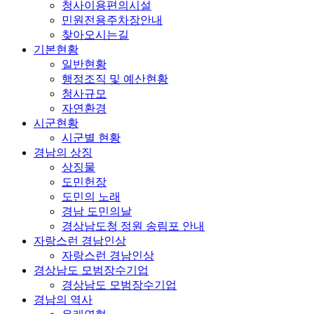
청사이용편의시설
민원전용주차장안내
찾아오시는길
기본현황
일반현황
행정조직 및 예산현황
청사규모
자연환경
시군현황
시군별 현황
경남의 상징
상징물
도민헌장
도민의 노래
경남 도민의날
경상남도청 정원 송림포 안내
자랑스런 경남인상
자랑스런 경남인상
경상남도 모범장수기업
경상남도 모범장수기업
경남의 역사