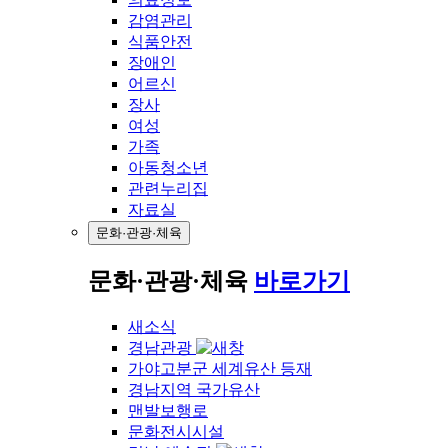
감염관리
식품안전
장애인
어르신
장사
여성
가족
아동청소년
관련누리집
자료실
문화·관광·체육
문화·관광·체육
바로가기
새소식
경남관광
가야고분군 세계유산 등재
경남지역 국가유산
맨발보행로
문화전시시설