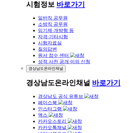
시험정보
바로가기
일반직 공무원
소방직 공무원
임기제·개방형 등
자격·기타시험
시험자료실
질의답변
원서 접수 센터
성적 사전 공개 이의 신청
경상남도온라인채널
경상남도온라인채널
바로가기
경상남도 공식 유튜브
페이스북
인스타그램
엑스
카카오스토리
카카오톡채널