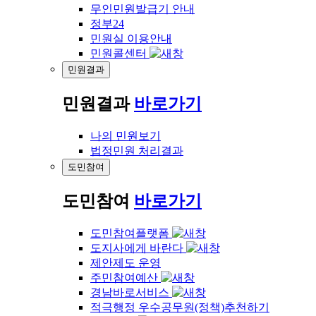
무인민원발급기 안내
정부24
민원실 이용안내
민원콜센터
민원결과
민원결과
바로가기
나의 민원보기
법정민원 처리결과
도민참여
도민참여
바로가기
도민참여플랫폼
도지사에게 바란다
제안제도 운영
주민참여예산
경남바로서비스
적극행정 우수공무원(정책)추천하기