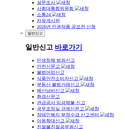
설문조사
사회대통합위원회
소통24
자유게시판
2026년 인권작품 공모전 신청
일반신고
일반신고
바로가기
민생침해 범죄신고
안전신문고
불법어업신고
식품안전소비자신고
부동산 불법거래신고
예산낭비신고
환경신문고
관급공사 임금체불 신고
국무조정실 규제신문고
장애인복지 부정수급 신고센터
아동학대신고
친절불친절공무원신고