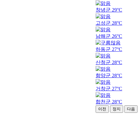
창녕군
29°C
고성군
28°C
남해군
26°C
하동군
27°C
산청군
28°C
함양군
28°C
거창군
27°C
합천군
28°C
이전
정지
다음