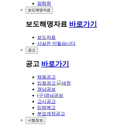
알림창
보도해명자료
보도해명자료
바로가기
보도자료
사실은 이렇습니다
공고
공고
바로가기
채용공고
입찰공고
경남공보
(구)경남공보
고시공고
입법예고
분묘개장공고
시험정보