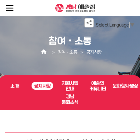
본문 바로가기
메뉴 바로가기
Select Language
▼
참여ㆍ소통
참여ㆍ소통
공지사항
지원사업
예술인
소개
공지사항
문화행사영상
안내
커뮤니티
경남
문화소식