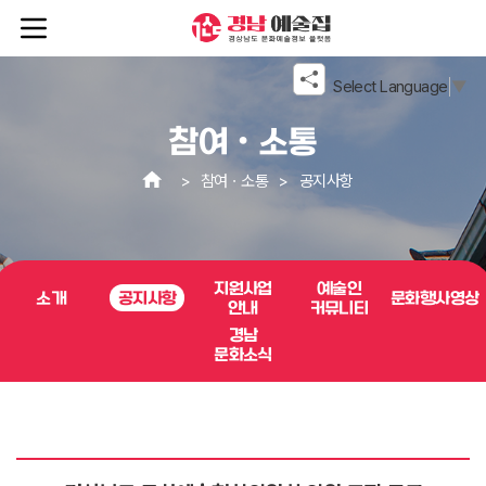
본문 바로가기
메뉴 바로가기
Select Language
▼
참여ㆍ소통
참여ㆍ소통
공지사항
지원사업
예술인
소개
공지사항
문화행사영상
안내
커뮤니티
경남
문화소식