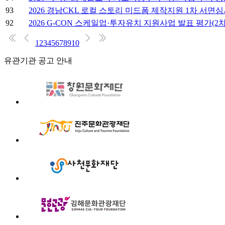
93
2026 경남CKL 로컬 스토리 미드폼 제작지원 1차 서면
92
2026 G-CON 스케일업·투자유치 지원사업 발표 평가(2차
1
2
3
4
5
6
7
8
9
10
유관기관 공고 안내