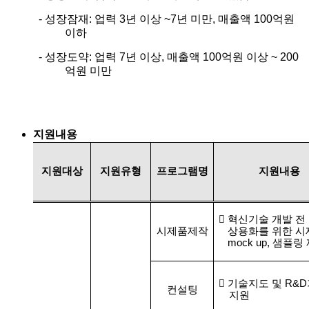
-
성장잠재
:
업력
3
년 이상
~7
년 미만
,
매출액
100
억원
이하
-
성장도약
:
업력
7
년 이상
,
매출액
100
억원 이상
~ 200
억원 미만
지원내용
지원대상
지원유형
프로그램명
지원내용

혁신기술 개발 전
시제품제작
상용화를 위한 시
mock up,
샘플링 

기술지도 및
R&D
컨설팅
지원