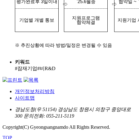
평가완료후
3
일이내
`25.6
월중
협약일
~ 
⇨
⇨
지원프로그램
기업별 개별 통보
지원기업 
협약체결
※
추진상황에 따라 방법
/
일정은 변경될 수 있음
키워드
#잠재기업#비R&D
개인정보처리방침
사이트맵
경남도청(우 51154) 경상남도 창원시 의창구 중앙대로
300
문의전화: 055-211-5119
Copyright(C) Gyeongsangnamdo All Rights Reserved.
TOP