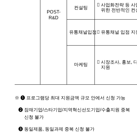

사업화전략 등 
컨설팅
위한 전반적인 컨
POST-
R&D
유통채널입점

유통채널 입점 지

시장조사
,
홍보
,
마케팅
지원
※ ➊
프로그램당 최대 지원금액 규모 안에서 신청 가능
➋
잠재기업
/
스타기업
/
지역혁신선도기업
/
수출지원 중복
신청 불가
➌
동일제품
,
동일과제 중복 신청 불가