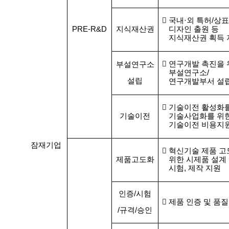

국내
·
외 특허
/
상표
PRE-R&D
지식재산권
디자인
출원 등
지식재산권 획득 

연구개발 촉진을 
부설연구소
부설연구소
/
설립
연구개발부서 설

기술이전 활성화
기술이전
기술사업화를 위
기술이전 비용지
잠재기업

혁신기술 제품 
제품고도화
위한 시제품 설계
시험
,
제작 지원
인증
/
시험

제품 인증 및 품질
/
규격
/
승인