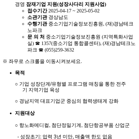
경영
잠재기업 지원(성장사다리 지원사업)
접수기간
2025-04-17 ~ 2025-05-02
소관기관
경상남도
수행기관
중소기업기술정보진흥원, (재)경남테크
노파크
문 의 처
중소기업기술정보진흥원 (지역특화사업
실) ☎ 1357(중소기업 통합콜센터), (재)경남테크노
파크 ☎ (055)259-3632
※ 좌우로 스크롤을 이동시켜보세요.
목적
○
기업
성장단계
/
유형별 프로그램 매칭을 통한 전주
기
지역기업 육성
○
경남지역 대표기업군 중심의 협력생태계 강화
지원대상
○
항노화메디컬
,
첨단정밀기계
,
첨단항공부품 산업군
-
성장초기
:
업력
3
년 미만
,
매출액 한도 없음