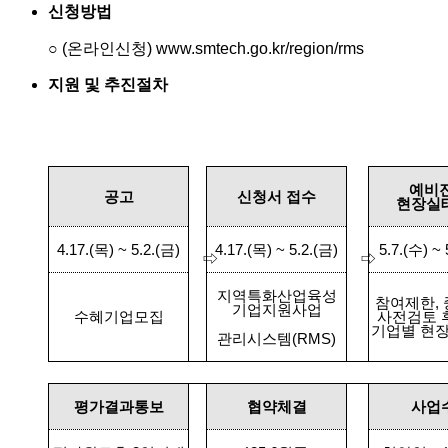
신청방법
○
(
온라인신청
)
www.smtech.go.kr/region/rms
지원 및 추진절차
예비
공고
신청서 접수
현장실
4.17.(
목
) ~ 5.2.(
금
)
4.17.(
목
) ~ 5.2.(
금
)
5.7.(
수
) ~ 
⇨
⇨
지역특화산업육성
참여제한
,
기업지원사업
수혜기업모집
사전검토 
기업별 현
관리시스템
(RMS)
평가결과통보
협약체결
사업