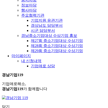
공지사항
정보마당
행사마당
주요협력기관
기업지원 유관기관
경상남도 담당부서
시군 담당부서
경남중소기업대상 수상기업 홍보
제27회 중소기업대상 수상기업
제28회 중소기업대상 수상기업
제29회 중소기업대상 수상기업
마이페이지
내 신청내역
기업애로 상담
경남기업119
기업애로해소,
경남기업119
가 함께합니다
닫기