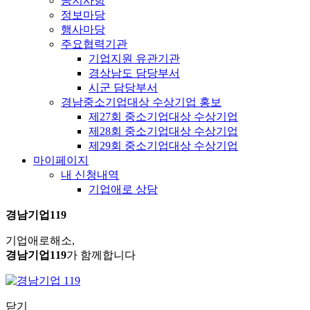
공지사항
정보마당
행사마당
주요협력기관
기업지원 유관기관
경상남도 담당부서
시군 담당부서
경남중소기업대상 수상기업 홍보
제27회 중소기업대상 수상기업
제28회 중소기업대상 수상기업
제29회 중소기업대상 수상기업
마이페이지
내 신청내역
기업애로 상담
경남기업119
기업애로해소,
경남기업119
가 함께합니다
닫기