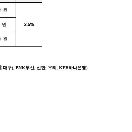
억 원
 원
2.5%
억 원
舊
대구
)
,
BNK
부산
,
신한
,
우리
,
KEB
하나은행
)