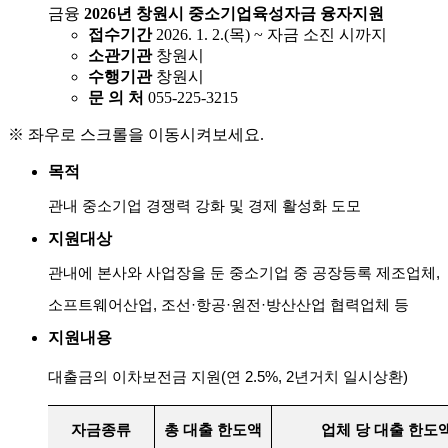
금융
2026년 창원시 중소기업육성자금 융자지원
접수기간
2026. 1. 2.(목) ~ 자금 소진 시까지
소관기관
창원시
수행기관
창원시
문 의 처
055-225-3215
※ 좌우로 스크롤을 이동시켜보세요.
목적
관내 중소기업 경쟁력 강화 및 경제 활성화 도모
지원대상
관내에 본사와 사업장을 둔 중소기업 중 공장등록 제조업체
,
소프트웨어산업
,
조선
·
항공
·
원전
·
방산산업 협력업체 등
지원내용
대출금의 이차보전금 지원
(
연
2.5%, 2
년거치 일시상환
)
자금종류
총 대출 한도액
업체 당 대출 한도