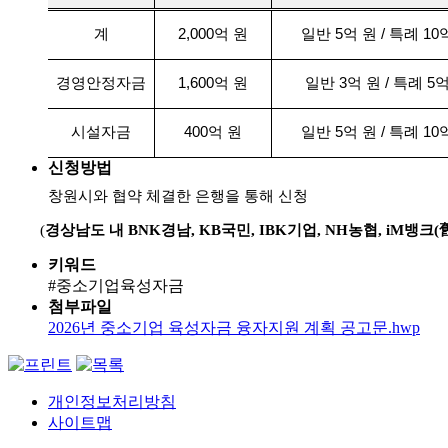
계
2,000
억 원
일반
5
억 원
/
특례
10
경영안정자금
1,600
억 원
일반
3
억 원
/
특례
5
억
시설자금
400
억 원
일반
5
억 원
/
특례
10
신청방법
창원시와 협약 체결한 은행을 통해 신청
(
경상남도 내
BNK
경남
,
KB
국민
,
IBK
기업
,
NH
농협
, i
M
뱅크
(
키워드
#중소기업육성자금
첨부파일
2026년 중소기업 육성자금 융자지원 계획 공고문.hwp
개인정보처리방침
사이트맵