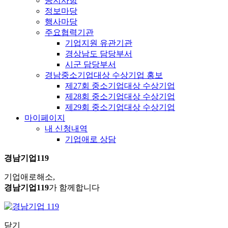
공지사항
정보마당
행사마당
주요협력기관
기업지원 유관기관
경상남도 담당부서
시군 담당부서
경남중소기업대상 수상기업 홍보
제27회 중소기업대상 수상기업
제28회 중소기업대상 수상기업
제29회 중소기업대상 수상기업
마이페이지
내 신청내역
기업애로 상담
경남기업119
기업애로해소,
경남기업119
가 함께합니다
닫기