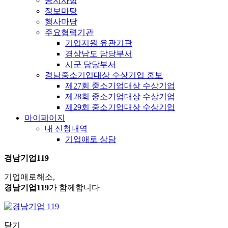
공지사항
정보마당
행사마당
주요협력기관
기업지원 유관기관
경상남도 담당부서
시군 담당부서
경남중소기업대상 수상기업 홍보
제27회 중소기업대상 수상기업
제28회 중소기업대상 수상기업
제29회 중소기업대상 수상기업
마이페이지
내 신청내역
기업애로 상담
경남기업119
기업애로해소,
경남기업119
가 함께합니다
닫기