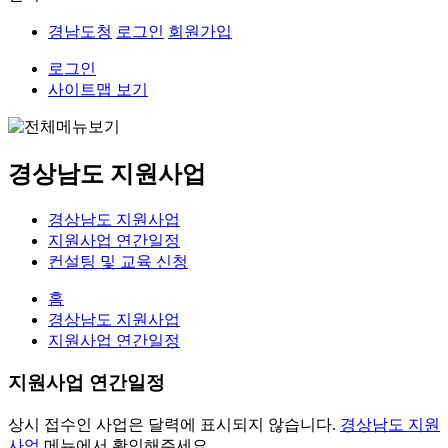
경남도청
로그인
회원가입
로그인
사이트맵 보기
경상남도 지원사업
경상남도 지원사업
지원사업 연간일정
컨설팅 및 교육 신청
홈
경상남도 지원사업
지원사업 연간일정
지원사업 연간일정
상시 접수인 사업은 달력에 표시되지 않습니다.
경상남도 지원
사업
메뉴에서 확인해주세요.