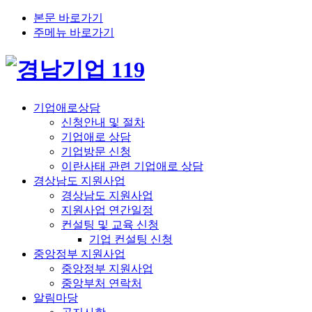
본문 바로가기
주메뉴 바로가기
기업애로상담
신청안내 및 절차
기업애로 상담
기업방문 신청
이란사태 관련 기업애로 상담
경상남도 지원사업
경상남도 지원사업
지원사업 연간일정
컨설팅 및 교육 신청
기업 컨설팅 신청
중앙정부 지원사업
중앙정부 지원사업
중앙부처 연락처
알림마당