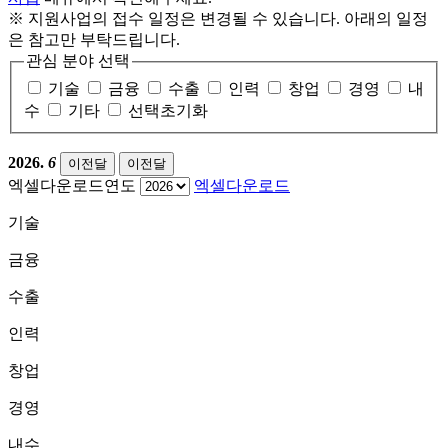
※ 지원사업의 접수 일정은 변경될 수 있습니다. 아래의 일정
은 참고만 부탁드립니다.
관심 분야 선택
기술
금융
수출
인력
창업
경영
내
수
기타
선택초기화
2026.
6
이전달
이전달
엑셀다운로드연도
엑셀다운로드
기술
금융
수출
인력
창업
경영
내수