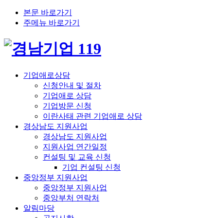
본문 바로가기
주메뉴 바로가기
기업애로상담
신청안내 및 절차
기업애로 상담
기업방문 신청
이란사태 관련 기업애로 상담
경상남도 지원사업
경상남도 지원사업
지원사업 연간일정
컨설팅 및 교육 신청
기업 컨설팅 신청
중앙정부 지원사업
중앙정부 지원사업
중앙부처 연락처
알림마당