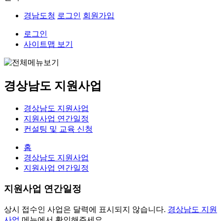
경남도청
로그인
회원가입
로그인
사이트맵 보기
경상남도 지원사업
경상남도 지원사업
지원사업 연간일정
컨설팅 및 교육 신청
홈
경상남도 지원사업
지원사업 연간일정
지원사업 연간일정
상시 접수인 사업은 달력에 표시되지 않습니다.
경상남도 지원
사업
메뉴에서 확인해주세요.