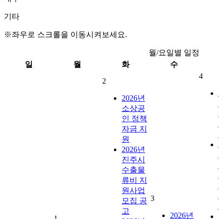
기타
※좌우로 스크롤을 이동시켜보세요.
월/요일별 일정
일
월
화
수
4
2
2026년
소상공
인 정책
자금 지
원
2026년
진주시
수출물
류비 지
원사업
3
모집 공
고
2026년
1