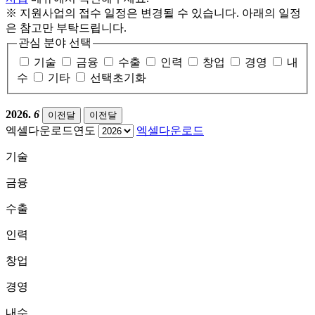
※ 지원사업의 접수 일정은 변경될 수 있습니다. 아래의 일정
은 참고만 부탁드립니다.
관심 분야 선택
기술
금융
수출
인력
창업
경영
내
수
기타
선택초기화
2026.
6
이전달
이전달
엑셀다운로드연도
엑셀다운로드
기술
금융
수출
인력
창업
경영
내수