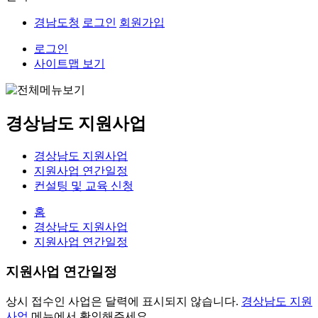
경남도청
로그인
회원가입
로그인
사이트맵 보기
경상남도 지원사업
경상남도 지원사업
지원사업 연간일정
컨설팅 및 교육 신청
홈
경상남도 지원사업
지원사업 연간일정
지원사업 연간일정
상시 접수인 사업은 달력에 표시되지 않습니다.
경상남도 지원
사업
메뉴에서 확인해주세요.