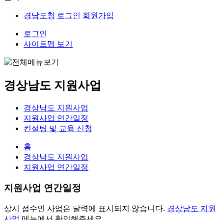
경남도청
로그인
회원가입
로그인
사이트맵 보기
경상남도 지원사업
경상남도 지원사업
지원사업 연간일정
컨설팅 및 교육 신청
홈
경상남도 지원사업
지원사업 연간일정
지원사업 연간일정
상시 접수인 사업은 달력에 표시되지 않습니다.
경상남도 지원
사업
메뉴에서 확인해주세요.