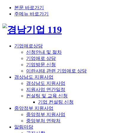
본문 바로가기
주메뉴 바로가기
기업애로상담
신청안내 및 절차
기업애로 상담
기업방문 신청
이란사태 관련 기업애로 상담
경상남도 지원사업
경상남도 지원사업
지원사업 연간일정
컨설팅 및 교육 신청
기업 컨설팅 신청
중앙정부 지원사업
중앙정부 지원사업
중앙부처 연락처
알림마당