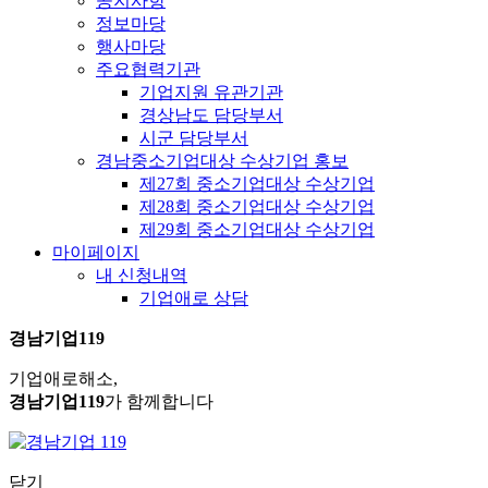
공지사항
정보마당
행사마당
주요협력기관
기업지원 유관기관
경상남도 담당부서
시군 담당부서
경남중소기업대상 수상기업 홍보
제27회 중소기업대상 수상기업
제28회 중소기업대상 수상기업
제29회 중소기업대상 수상기업
마이페이지
내 신청내역
기업애로 상담
경남기업119
기업애로해소,
경남기업119
가 함께합니다
닫기