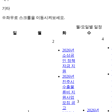
기타
※좌우로 스크롤을 이동시켜보세요.
월/요일별 일정
일
월
화
수
4
2
2026년
소상공
인 정책
자금 지
원
2026년
진주시
수출물
류비 지
원사업
3
모집 공
고
2026년
1