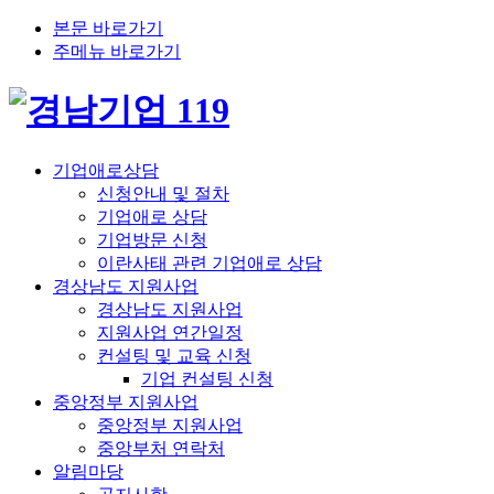
본문 바로가기
주메뉴 바로가기
기업애로상담
신청안내 및 절차
기업애로 상담
기업방문 신청
이란사태 관련 기업애로 상담
경상남도 지원사업
경상남도 지원사업
지원사업 연간일정
컨설팅 및 교육 신청
기업 컨설팅 신청
중앙정부 지원사업
중앙정부 지원사업
중앙부처 연락처
알림마당