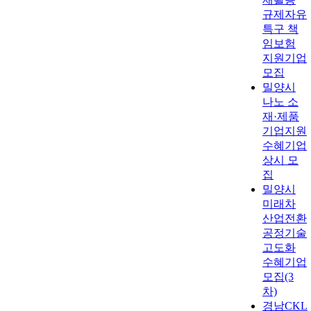
규제자유
특구 책
임보험
지원기업
모집
밀양시
나노 소
재·제품
기업지원
수혜기업
상시 모
집
밀양시
미래차
산업전환
공정기술
고도화
수혜기업
모집(3
차)
경남CKL