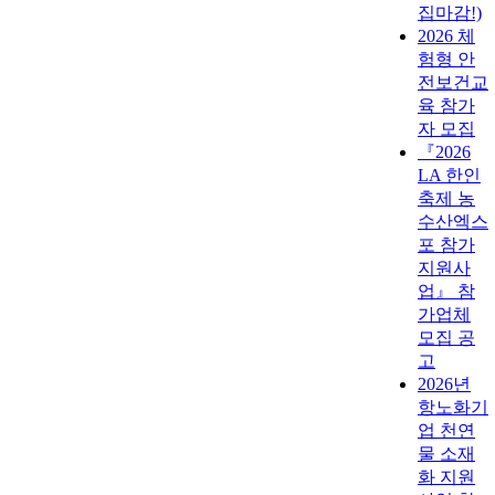
집마감!)
2026 체
험형 안
전보건교
육 참가
자 모집
『2026
LA 한인
축제 농
수산엑스
포 참가
지원사
업』 참
가업체
모집 공
고
2026년
항노화기
업 천연
물 소재
화 지원