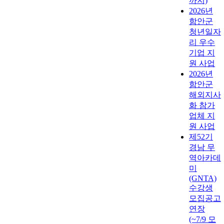
까지)
2026년
함안군
청년일자
리 우수
기업 지
원 사업
2026년
함안군
해외지사
화 참가
업체 지
원 사업
제52기
경남 무
역아카데
미
(GNTA)
수강생
모집공고
연장
(~7/9 모