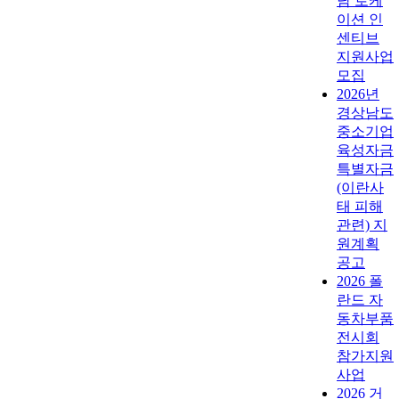
남 로케
이션 인
센티브
지원사업
모집
2026년
경상남도
중소기업
육성자금
특별자금
(이란사
태 피해
관련) 지
원계획
공고
2026 폴
란드 자
동차부품
전시회
참가지원
사업
2026 거