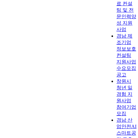
료 컨설
팅 및 전
문인력양
성 지원
사업
경남 제
조기업
정보보호
컨설팅
지원사업
수요모집
공고
창원시
청년 일
경험 지
원사업
참여기업
모집
경남 산
업안전AI
스마트공