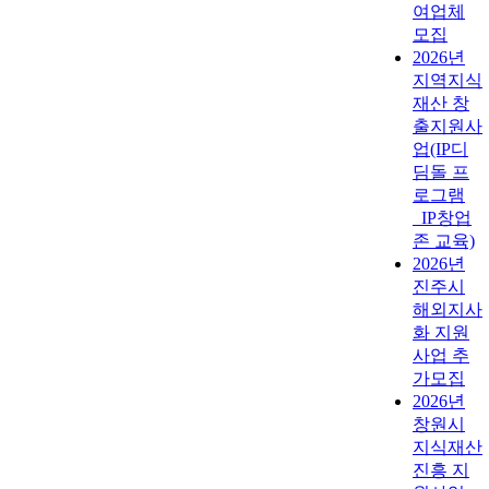
여업체
모집
2026년
지역지식
재산 창
출지원사
업(IP디
딤돌 프
로그램
_IP창업
존 교육)
2026년
진주시
해외지사
화 지원
사업 추
가모집
2026년
창원시
지식재산
진흥 지