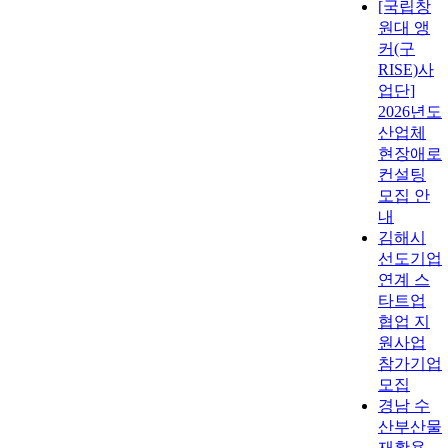
[국립창
원대 앵
커(구
RISE)사
업단]
2026년도
산업체
현장애로
컨설팅
모집 안
내
김해시
선도기업
연계 스
타트업
협업 지
원사업
참가기업
모집
경남 수
산부산물
재활용