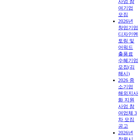
사업 참
여기업
모집
2026년
창업기업
디자인멘
토링 및
어워드
출품료
수혜기업
모집(김
해시)
2026 중
소기업
해외지사
화 지원
사업 참
여업체 3
차 모집
공고
2026년
창원시