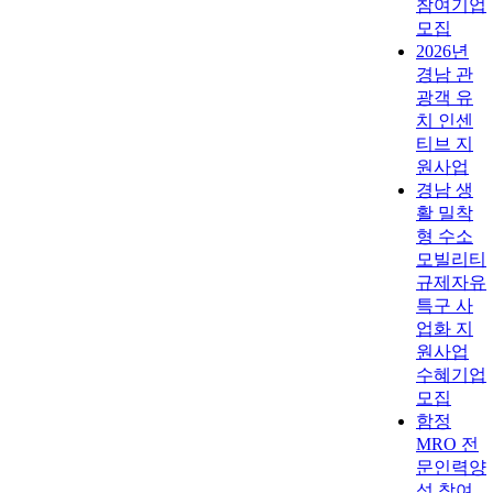
참여기업
모집
2026년
경남 관
광객 유
치 인센
티브 지
원사업
경남 생
활 밀착
형 수소
모빌리티
규제자유
특구 사
업화 지
원사업
수혜기업
모집
함정
MRO 전
문인력양
성 참여