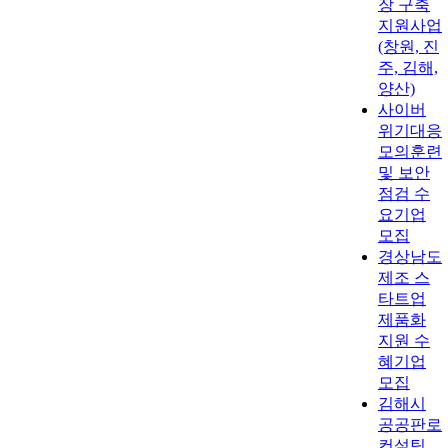
장 구축
지원사업
(창원, 진
주, 김해,
양산)
사이버
위기대응
모의훈련
및 보안
점검 수
요기업
모집
경상남도
제조 스
타트업
제품화
지원 수
혜기업
모집
김해시
공공판로
컨설팅