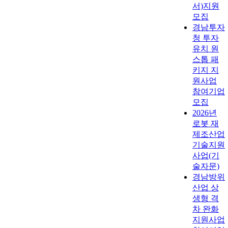
서)지원
모집
경남투자
청 투자
유치 원
스톱 패
키지 지
원사업
참여기업
모집
2026년
로봇 재
제조산업
기술지원
사업(기
술자문)
경남방위
산업 상
생형 격
차 완화
지원사업