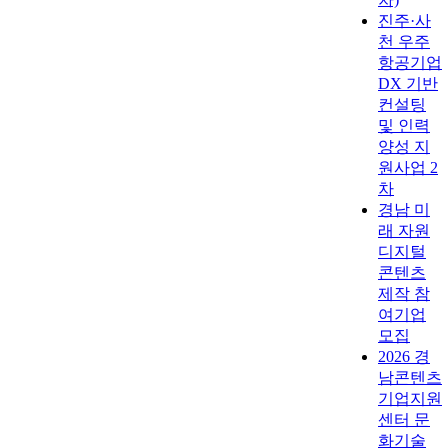
진주·사
천 우주
항공기업
DX 기반
컨설팅
및 인력
양성 지
원사업 2
차
경남 미
래 자원
디지털
콘텐츠
제작 참
여기업
모집
2026 경
남콘텐츠
기업지원
센터 문
화기술