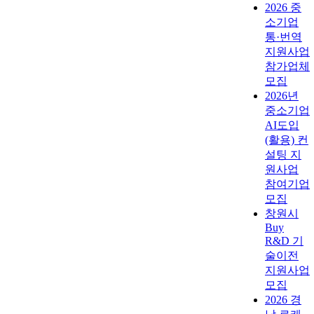
2026 중
소기업
통·번역
지원사업
참가업체
모집
2026년
중소기업
AI도입
(활용) 컨
설팅 지
원사업
참여기업
모집
창원시
Buy
R&D 기
술이전
지원사업
모집
2026 경