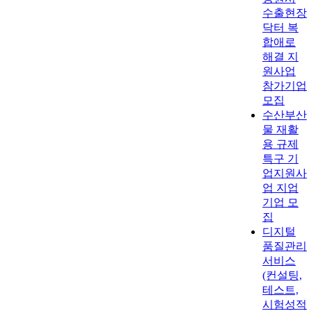
수출현장
닥터 복
합애로
해결 지
원사업
참가기업
모집
수산부산
물 재활
용 규제
특구 기
업지원사
업 지업
기업 모
집
디지털
품질관리
서비스
(컨설팅,
테스트,
시험성적