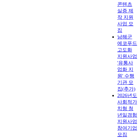
콘텐츠
실증 제
작 지원
사업 모
집
남해군
에코푸드
고도화
지원사업
'유통사
업화 지
원' 수행
기관 모
집(추가)
2026년도
사회적가
치형 청
년일경험
지원사업
참여기업
모집