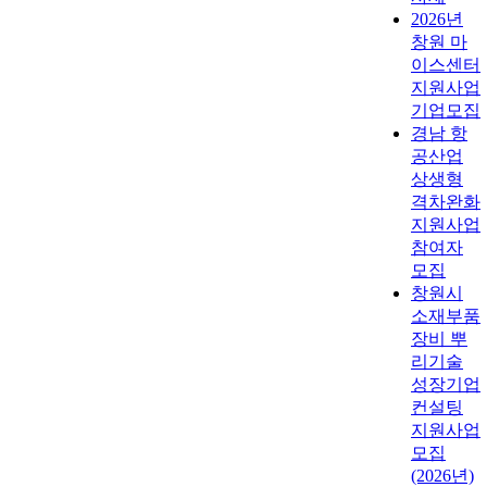
2026년
창원 마
이스센터
지원사업
기업모집
경남 항
공산업
상생형
격차완화
지원사업
참여자
모집
창원시
소재부품
장비 뿌
리기술
성장기업
컨설팅
지원사업
모집
(2026년)