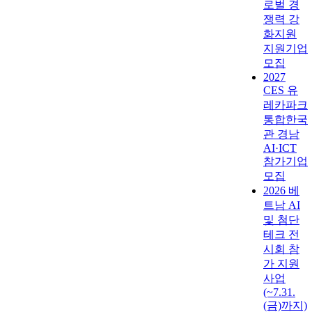
로벌 경
쟁력 강
화지원
지원기업
모집
2027
CES 유
레카파크
통합한국
관 경남
AI·ICT
참가기업
모집
2026 베
트남 AI
및 첨단
테크 전
시회 참
가 지원
사업
(~7.31.
(금)까지)