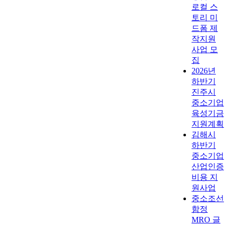
로컬 스
토리 미
드폼 제
작지원
사업 모
집
2026년
하반기
진주시
중소기업
육성기금
지원계획
김해시
하반기
중소기업
산업인증
비용 지
원사업
중소조선
함정
MRO 글