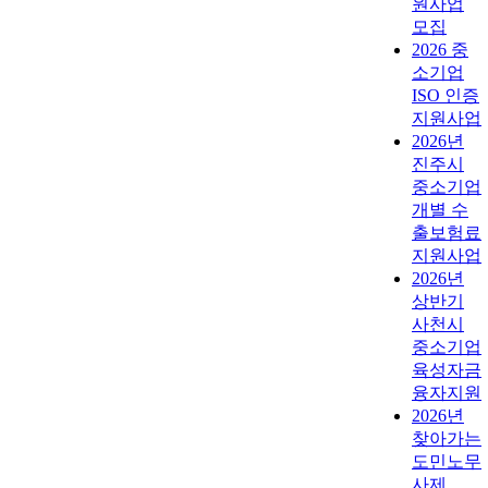
원사업
모집
2026 중
소기업
ISO 인증
지원사업
2026년
진주시
중소기업
개별 수
출보험료
지원사업
2026년
상반기
사천시
중소기업
육성자금
융자지원
2026년
찾아가는
도민노무
사제