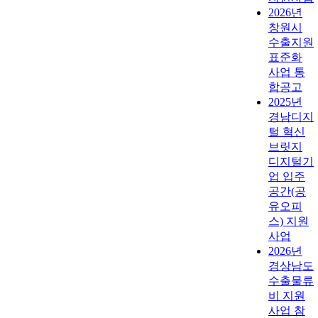
2026년
창원시
수출지원
표준화
사업 통
합공고
2025년
경남디지
털 혁신
브릿지
디지털기
업 입주
공간(공
유오피
스) 지원
사업
2026년
경상남도
수출물류
비 지원
사업 참