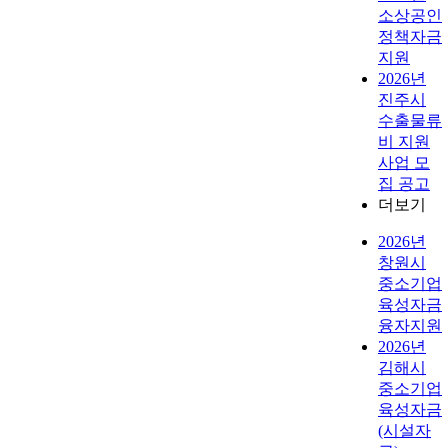
소상공인
정책자금
지원
2026년
진주시
수출물류
비 지원
사업 모
집 공고
더보기
2026년
창원시
중소기업
육성자금
융자지원
2026년
김해시
중소기업
육성자금
(시설자