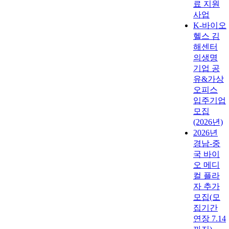
료 지원
사업
K-바이오
헬스 김
해센터
의생명
기업 공
유&가상
오피스
입주기업
모집
(2026년)
2026년
경남-중
국 바이
오 메디
컬 플라
자 추가
모집(모
집기간
연장 7.14