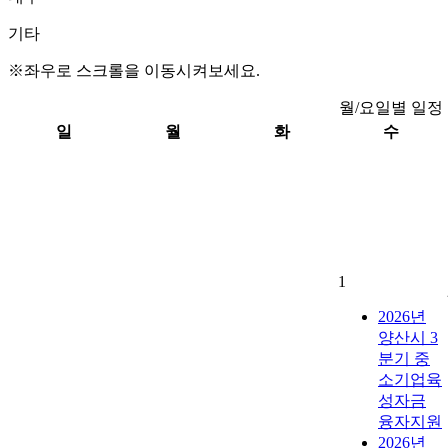
기타
※좌우로 스크롤을 이동시켜보세요.
월/요일별 일정
일
월
화
수
1
2026년
양산시 3
분기 중
소기업육
성자금
융자지원
2026년