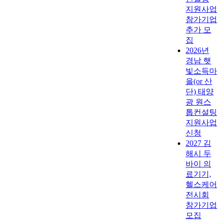
지원사업
참가기업
추가 모
집
2026년
경남 햇
빛소득마
을(or 산
단) 태양
광 원스
톱컨설팅
지원사업
신청
2027 김
해시 두
바이 의
료기기,
헬스케어
전시회
참가기업
모집