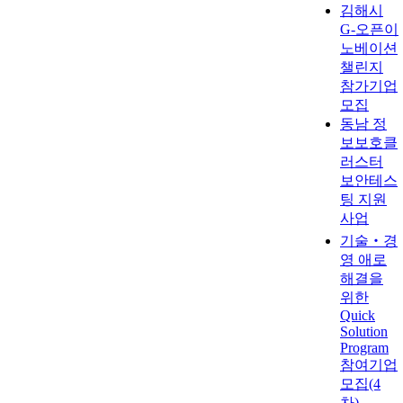
김해시
G-오픈이
노베이션
챌린지
참가기업
모집
동남 정
보보호클
러스터
보안테스
팅 지원
사업
기술‧경
영 애로
해결을
위한
Quick
Solution
Program
참여기업
모집(4
차)