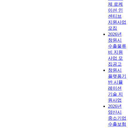
제 로케
이션 인
센티브
지원사업
모집
2026년
창원시
수출물류
비 지원
사업 모
집공고
창원시
플랫폼기
반 시뮬
레이션
기술 지
원사업
2026년
양산시
중소기업
수출보험