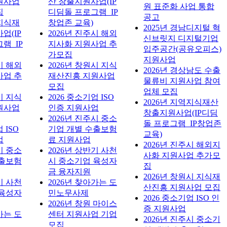
원사업
산 창출지원사업(IP
원 표준화 사업 통합
집
디딤돌 프로그램_IP
공고
역지식재
창업존 교육)
2025년 경남디지털 혁
업(IP
2026년 진주시 해외
신브릿지 디지털기업
램_IP
지사화 지원사업 추
입주공간(공유오피스)
가모집
지원사업
시 해외
2026년 창원시 지식
2026년 경상남도 수출
사업 추
재산진흥 지원사업
물류비 지원사업 참여
모집
업체 모집
시 지식
2026 중소기업 ISO
2026년 지역지식재산
원사업
인증 지원사업
창출지원사업(IP디딤
2026년 진주시 중소
돌 프로그램_IP창업존
 ISO
기업 개별 수출보험
교육)
업
료 지원사업
2026년 진주시 해외지
시 중소
2026년 상반기 사천
사화 지원사업 추가모
수출보험
시 중소기업 육성자
집
금 융자지원
2026년 창원시 지식재
기 사천
2026년 찾아가는 도
산진흥 지원사업 모집
 육성자
민노무사제
2026 중소기업 ISO 인
2026년 창원 마이스
증 지원사업
가는 도
센터 지원사업 기업
2026년 진주시 중소기
모집