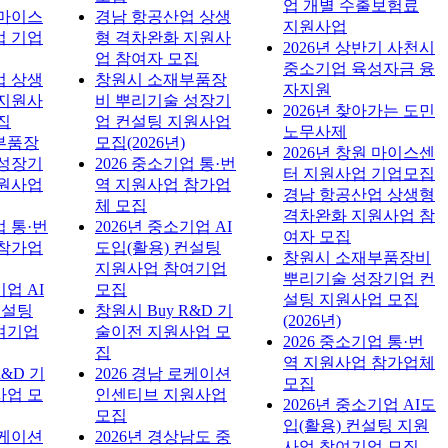
업 개별 수출보험료
 마이스
경남 항공산업 상생
지원사업
업 기업
형 격차완화 지원사
2026년 상반기 사천시
업 참여자 모집
중소기업 육성자금 융
업 상생
창원시 소재부품장
자지원
 지원사
비 뿌리기술 성장기
2026년 찾아가는 도민
집
업 컨설팅 지원사업
노무사제
부품장
모집(2026년)
2026년 창원 마이스센
 성장기
2026 중소기업 통·번
터 지원사업 기업모집
지원사업
역 지원사업 참가업
경남 항공산업 상생형
체 모집
격차완화 지원사업 참
업 통·번
2026년 중소기업 AI
여자 모집
 참가업
도입(활용) 컨설팅
창원시 소재부품장비
지원사업 참여기업
뿌리기술 성장기업 컨
기업 AI
모집
설팅 지원사업 모집
컨설팅
창원시 Buy R&D 기
(2026년)
여기업
술이전 지원사업 모
2026 중소기업 통·번
집
역 지원사업 참가업체
R&D 기
2026 경남 로케이션
모집
사업 모
인센티브 지원사업
2026년 중소기업 AI도
모집
입(활용) 컨설팅 지원
로케이션
2026년 경상남도 중
사업 참여기업 모집