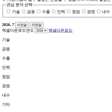
관심 분야 선택
기술
금융
수출
인력
창업
경영
내수
2026.
7
이전달
이전달
엑셀다운로드연도
엑셀다운로드
기술
금융
수출
인력
창업
경영
내수
기타