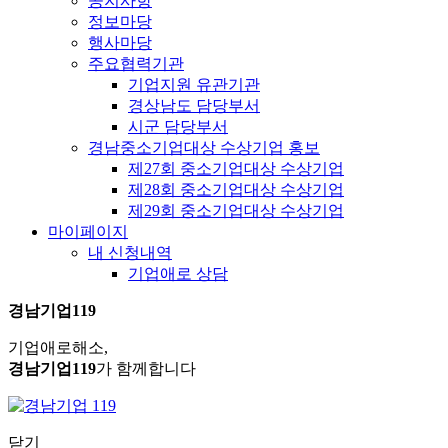
공지사항
정보마당
행사마당
주요협력기관
기업지원 유관기관
경상남도 담당부서
시군 담당부서
경남중소기업대상 수상기업 홍보
제27회 중소기업대상 수상기업
제28회 중소기업대상 수상기업
제29회 중소기업대상 수상기업
마이페이지
내 신청내역
기업애로 상담
경남기업119
기업애로해소,
경남기업119
가 함께합니다
닫기