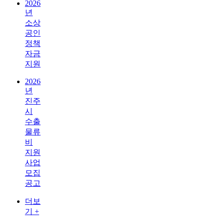
2026
년
소상
공인
정책
자금
지원
2026
년
진주
시
수출
물류
비
지원
사업
모집
공고
더보
기 +