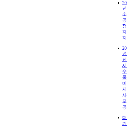
20
년
소
공
정
자
지
20
년
진
시
수
물
비
지
사
모
공
더
기