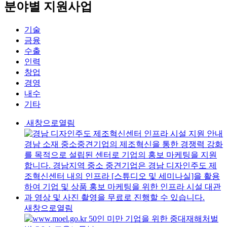
분야별
지원사업
기술
금융
수출
인력
창업
경영
내수
기타
새창으로열림
새창으로열림