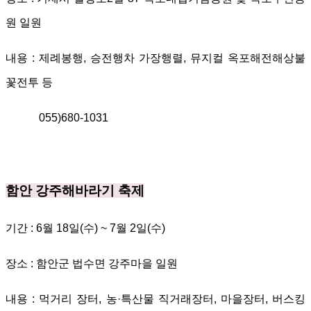
원 일원
내용
:
제례봉행
,
승전행차 가장행렬
,
뮤지컬 옥포해전
해상불
꽃전투 등
055)680-1031
함안 강주해바라기 축제
기간
: 6
월
18
일
(
수
) ~ 7
월
2
일
(
수
)
장소
:
함안군 법수면 강주마을 일원
내용
:
먹거리 장터
,
농
·
특산물 직거래장터
,
마을장터
,
버스킹