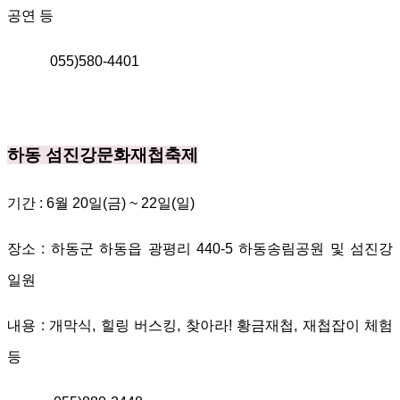
공연 등
055)580-4401
하동 섬진강문화재첩축제
기간
: 6
월
20
일
(
금
) ~ 22
일
(
일
)
장소
:
하동군 하동읍 광평리
440-5
하동송림공원 및
섬진강
일원
내용
:
개막식
,
힐링 버스킹
,
찾아라
!
황금재첩
,
재첩잡이 체험
등