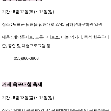
기간
: 6
월
12
일
(
목
) ~ 15
일
(
일
)
장소
:
남해군 남해읍 남해대로
2745
남해유배문학관 일원
내용
:
개막콘서트
,
드론라이트쇼
,
마늘 먹거리
,
즉석 한우구이
존
,
공연 및 체험프로그램 등
055)860-3908
거제 옥포대첩 축제
기간
: 6
월
13
일
(
금
) ~ 15
일
(
일
)
장소
:
거제시 팔랑포
2
길
87
옥포대첩기념공원 및
옥포수변공