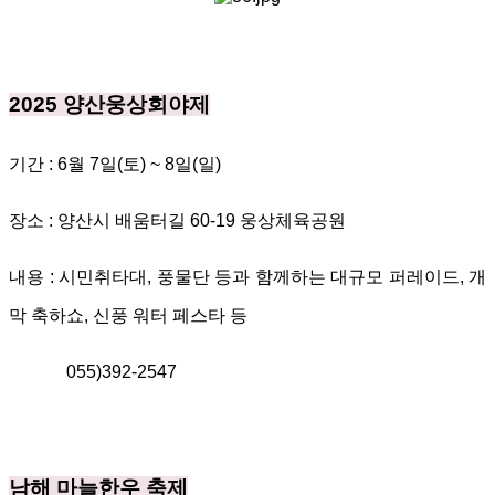
2025
양산웅상회야제
기간
: 6
월
7
일
(
토
) ~ 8
일
(
일
)
장소
:
양산시 배움터길
60-19
웅상체육공원
내용
:
시민취타대
,
풍물단 등과 함께하는 대규모 퍼레이드
,
개
막 축하쇼
,
신풍 워터 페스타 등
055)392-2547
남해 마늘한우 축제