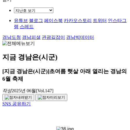
유튜브
블로그
페이스북
카카오스토리
트위터
인스타그
램
스레드
경남도청
갱남피셜
관광길잡이
경남빅데이터
지금 경남은(시군)
[지금 경남은(시군)]
초여름 햇살 아래 열리는 경남의
6월 축제
작성
2025년 06월[Vol.147]
SNS 공유하기