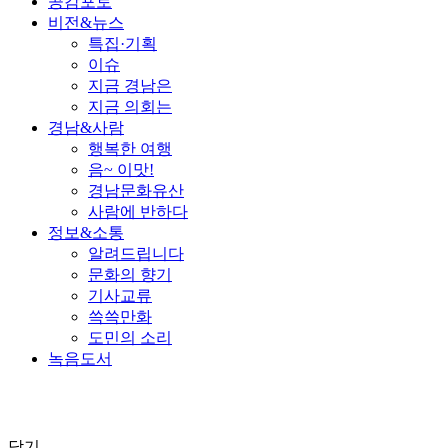
공감포토
비전&뉴스
특집·기획
이슈
지금 경남은
지금 의회는
경남&사람
행복한 여행
음~ 이맛!
경남문화유산
사람에 반하다
정보&소통
알려드립니다
문화의 향기
기사교류
쓱쓱만화
도민의 소리
녹음도서
닫기