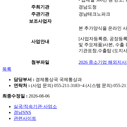
주최기관
경남도청
주관기관
경남테크노파크
보조사업자
본 추가양식을 온라인 사
[사업자등록증, 공장등록
사업안내
및 주요제품)사본, 수출 
기관표창,수출탑 (도지사
첨부파일
2026 중소기업 해외지사
목록
담당부서 :
경제통상국 국제통상과
연락처 :
(사업 문의) 055-211-3183~4 (시스템 문의) 055-211
최종수정일 :
2026-08-06
실국/직속기관·사업소
경남SNS
관련사이트