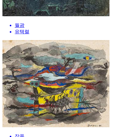
월광
유택렬
작품