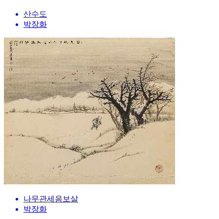
산수도
박장화
나무관세음보살
박장화