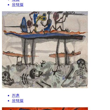
유택렬
전흔
유택렬