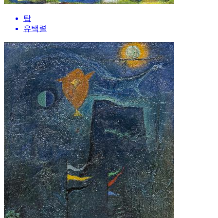
탑
유택렬