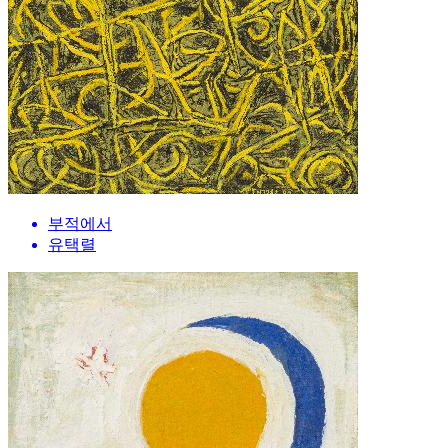
부적에서
유택렬