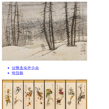
상행초숙운수승
박장화