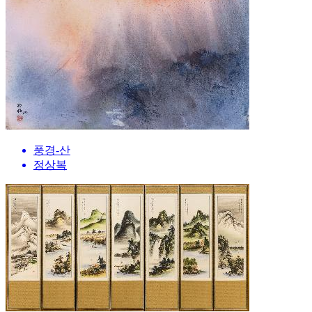
풍경-산
정상복