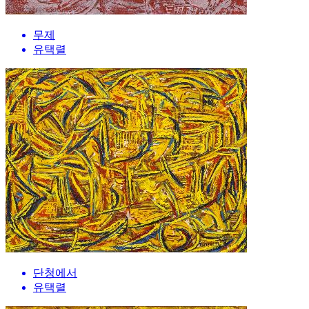
무제
유택렬
단청에서
유택렬