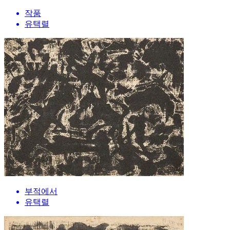
작품
유택렬
부적에서
유택렬