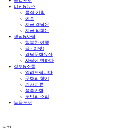
공감포토
비전&뉴스
특집·기획
이슈
지금 경남은
지금 의회는
경남&사람
행복한 여행
음~ 이맛!
경남문화유산
사람에 반하다
정보&소통
알려드립니다
문화의 향기
기사교류
쓱쓱만화
도민의 소리
녹음도서
닫기