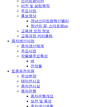
스마트팜이란
비전 및 설립목적
주요사업
홍보영상
경남스마트팜혁신밸리
청년의 꿈, 스마트팜on
교육생 모집 정보
교육과정 커리큘럼
종자생산사업
종자생산체계
주요사업
작물별주요특성
벼
전작물
토종유전자원
무상분양
테마전시포
종자전시실
종자은행
종자은행개요
보전 및 육성
종자생산계획