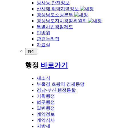
방사능 안전정보
산사태 취약지역정보
경상남도소방본부
경상남도자치경찰위원회
특별사법경찰제도
민방위
관련누리집
자료실
행정
행정
바로가기
새소식
부울경 초광역 경제동맹
경남·부산 행정통합
기획행정
법무행정
일반행정
계약정보
계약심사
지방세