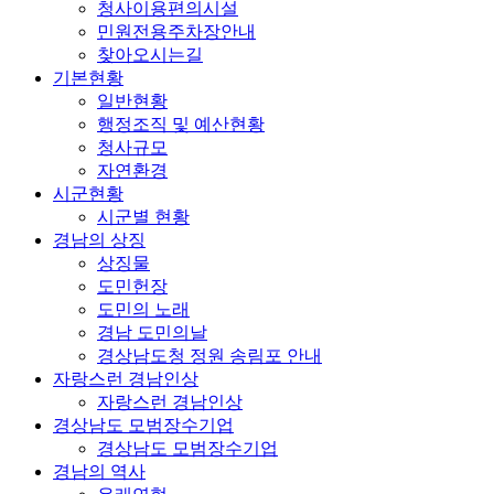
청사이용편의시설
민원전용주차장안내
찾아오시는길
기본현황
일반현황
행정조직 및 예산현황
청사규모
자연환경
시군현황
시군별 현황
경남의 상징
상징물
도민헌장
도민의 노래
경남 도민의날
경상남도청 정원 송림포 안내
자랑스런 경남인상
자랑스런 경남인상
경상남도 모범장수기업
경상남도 모범장수기업
경남의 역사