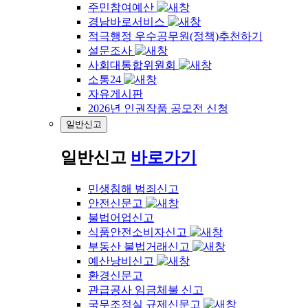
주민참여예산
경남바로서비스
적극행정 우수공무원(정책)추천하기
설문조사
사회대통합위원회
소통24
자유게시판
2026년 인권작품 공모전 신청
일반신고
일반신고
바로가기
민생침해 범죄신고
안전신문고
불법어업신고
식품안전소비자신고
부동산 불법거래신고
예산낭비신고
환경신문고
관급공사 임금체불 신고
국무조정실 규제신문고