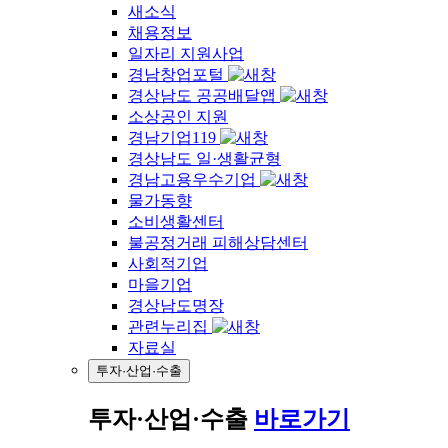
새소식
채용정보
일자리 지원사업
경남창업포털
경상남도 공공배달앱
소상공인 지원
경남기업119
경상남도 일·생활균형
경남고용우수기업
물가동향
소비생활센터
불공정거래 피해상담센터
사회적기업
마을기업
경상남도명장
관련누리집
자료실
투자·산업·수출
투자·산업·수출
바로가기