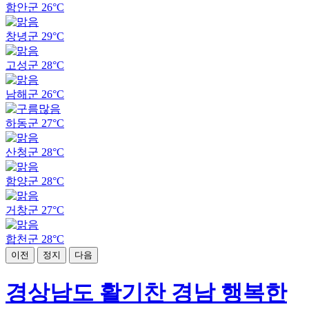
함안군
26°C
창녕군
29°C
고성군
28°C
남해군
26°C
하동군
27°C
산청군
28°C
함양군
28°C
거창군
27°C
합천군
28°C
이전
정지
다음
경상남도 활기찬 경남 행복한