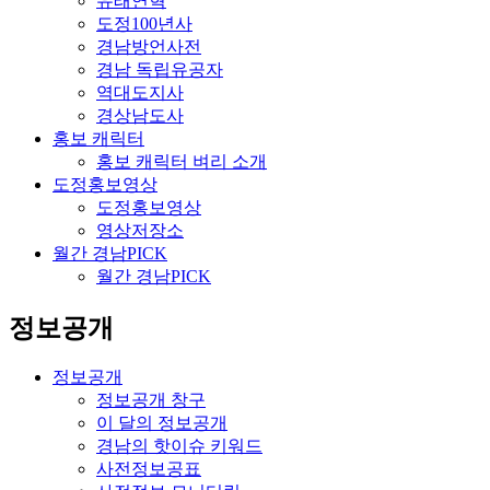
유래연혁
도정100년사
경남방언사전
경남 독립유공자
역대도지사
경상남도사
홍보 캐릭터
홍보 캐릭터 벼리 소개
도정홍보영상
도정홍보영상
영상저장소
월간 경남PICK
월간 경남PICK
정보공개
정보공개
정보공개 창구
이 달의 정보공개
경남의 핫이슈 키워드
사전정보공표