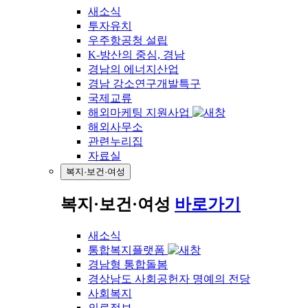
새소식
투자유치
우주항공청 설립
K-방산의 중심, 경남
경남의 에너지산업
경남 강소연구개발특구
국제교류
해외마케팅 지원사업
해외사무소
관련누리집
자료실
복지·보건·여성
복지·보건·여성
바로가기
새소식
통합복지플랫폼
경남형 통합돌봄
경상남도 사회공헌자 명예의 전당
사회복지
의료정보