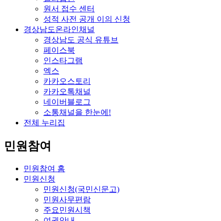
원서 접수 센터
성적 사전 공개 이의 신청
경상남도온라인채널
경상남도 공식 유튜브
페이스북
인스타그램
엑스
카카오스토리
카카오톡채널
네이버블로그
소통채널을 한눈에!
전체 누리집
민원참여
민원참여 홈
민원신청
민원신청(국민신문고)
민원사무편람
주요민원시책
여권안내