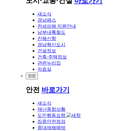
도시·교통·건설
바로가기
새소식
경남패스
전세피해 지원안내
남부내륙철도
진해신항
경남혁신도시
건설정보
건축·주택정보
관련누리집
자료실
안전
안전
바로가기
새소식
재난종합상황
도민행동요령
집중안전점검
중대재해예방