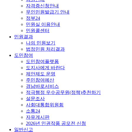
자격증신청안내
무인민원발급기 안내
정부24
민원실 이용안내
민원콜센터
민원결과
나의 민원보기
법정민원 처리결과
도민참여
도민참여플랫폼
도지사에게 바란다
제안제도 운영
주민참여예산
경남바로서비스
적극행정 우수공무원(정책)추천하기
설문조사
사회대통합위원회
소통24
자유게시판
2026년 인권작품 공모전 신청
일반신고