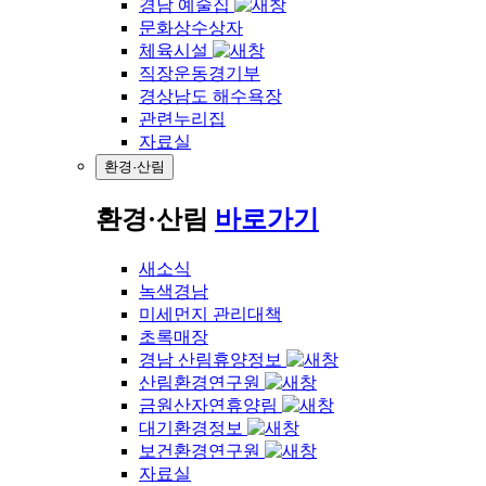
경남 예술집
문화상수상자
체육시설
직장운동경기부
경상남도 해수욕장
관련누리집
자료실
환경·산림
환경·산림
바로가기
새소식
녹색경남
미세먼지 관리대책
초록매장
경남 산림휴양정보
산림환경연구원
금원산자연휴양림
대기환경정보
보건환경연구원
자료실