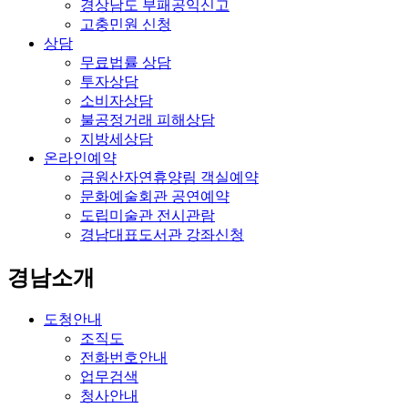
경상남도 부패공익신고
고충민원 신청
상담
무료법률 상담
투자상담
소비자상담
불공정거래 피해상담
지방세상담
온라인예약
금원산자연휴양림 객실예약
문화예술회관 공연예약
도립미술관 전시관람
경남대표도서관 강좌신청
경남소개
도청안내
조직도
전화번호안내
업무검색
청사안내