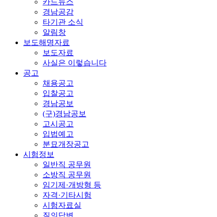
카드뉴스
경남공감
타기관 소식
알림창
보도해명자료
보도자료
사실은 이렇습니다
공고
채용공고
입찰공고
경남공보
(구)경남공보
고시공고
입법예고
분묘개장공고
시험정보
일반직 공무원
소방직 공무원
임기제·개방형 등
자격·기타시험
시험자료실
질의답변