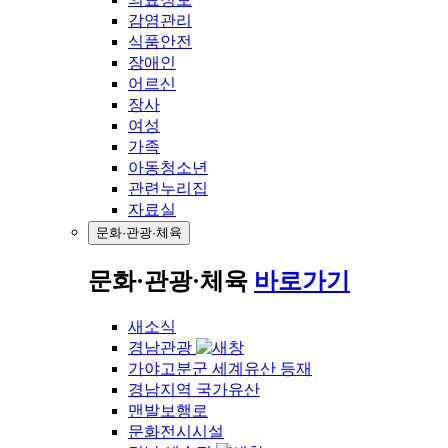
감염관리
식품안전
장애인
어르신
장사
여성
가족
아동청소년
관련누리집
자료실
문화·관광·체육
문화·관광·체육
바로가기
새소식
경남관광
가야고분군 세계유산 등재
경남지역 국가유산
맨발보행로
문화전시시설