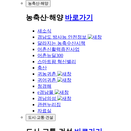
농축산·해양
농축산·해양
바로가기
새소식
경남도 방사능 안전정보
달라지는 농축수산시책
어촌신활력증진사업
어촌뉴딜300
스마트팜 혁신밸리
축산
귀농귀촌
귀어귀촌
청경해
e경남몰
경남의섬
관련누리집
자료실
도시·교통·건설