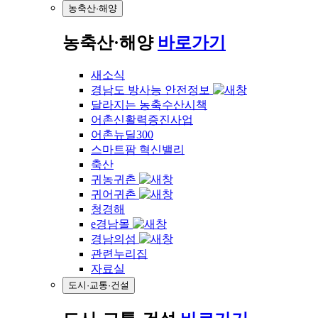
농축산·해양
농축산·해양
바로가기
새소식
경남도 방사능 안전정보
달라지는 농축수산시책
어촌신활력증진사업
어촌뉴딜300
스마트팜 혁신밸리
축산
귀농귀촌
귀어귀촌
청경해
e경남몰
경남의섬
관련누리집
자료실
도시·교통·건설