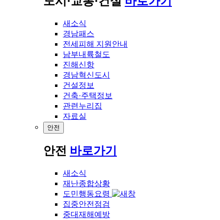
도시·교통·건설
바로가기
새소식
경남패스
전세피해 지원안내
남부내륙철도
진해신항
경남혁신도시
건설정보
건축·주택정보
관련누리집
자료실
안전
안전
바로가기
새소식
재난종합상황
도민행동요령
집중안전점검
중대재해예방