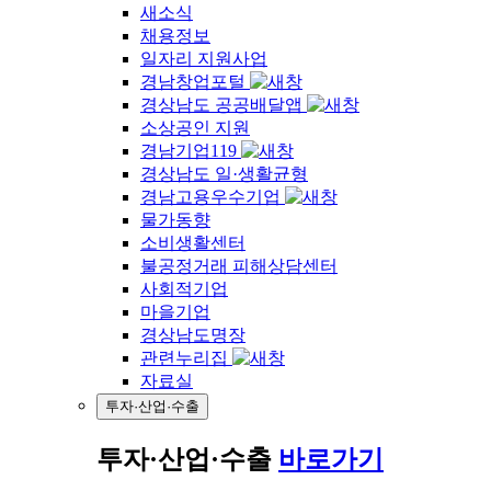
새소식
채용정보
일자리 지원사업
경남창업포털
경상남도 공공배달앱
소상공인 지원
경남기업119
경상남도 일·생활균형
경남고용우수기업
물가동향
소비생활센터
불공정거래 피해상담센터
사회적기업
마을기업
경상남도명장
관련누리집
자료실
투자·산업·수출
투자·산업·수출
바로가기