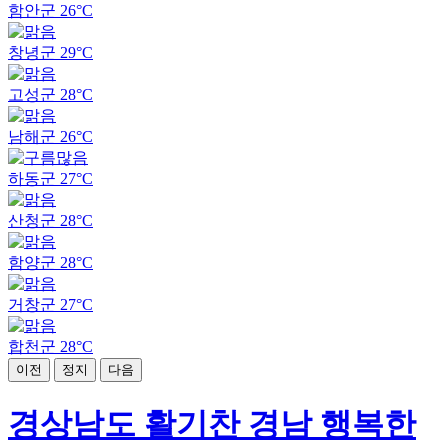
함안군
26°C
창녕군
29°C
고성군
28°C
남해군
26°C
하동군
27°C
산청군
28°C
함양군
28°C
거창군
27°C
합천군
28°C
이전
정지
다음
경상남도 활기찬 경남 행복한