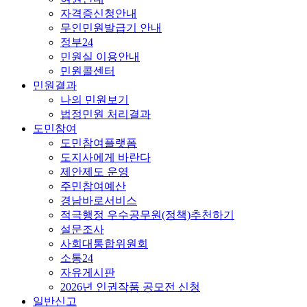
자격증신청안내
무인민원발급기 안내
정부24
민원실 이용안내
민원콜센터
민원결과
나의 민원보기
법정민원 처리결과
도민참여
도민참여플랫폼
도지사에게 바란다
제안제도 운영
주민참여예산
경남바로서비스
적극행정 우수공무원(정책)추천하기
설문조사
사회대통합위원회
소통24
자유게시판
2026년 인권작품 공모전 신청
일반신고