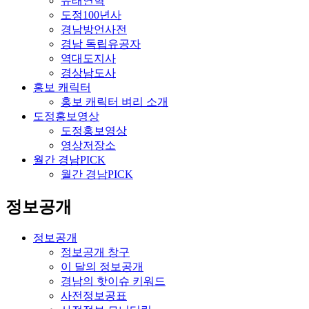
유래연혁
도정100년사
경남방언사전
경남 독립유공자
역대도지사
경상남도사
홍보 캐릭터
홍보 캐릭터 벼리 소개
도정홍보영상
도정홍보영상
영상저장소
월간 경남PICK
월간 경남PICK
정보공개
정보공개
정보공개 창구
이 달의 정보공개
경남의 핫이슈 키워드
사전정보공표