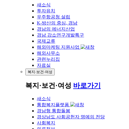
새소식
투자유치
우주항공청 설립
K-방산의 중심, 경남
경남의 에너지산업
경남 강소연구개발특구
국제교류
해외마케팅 지원사업
해외사무소
관련누리집
자료실
복지·보건·여성
복지·보건·여성
바로가기
새소식
통합복지플랫폼
경남형 통합돌봄
경상남도 사회공헌자 명예의 전당
사회복지
의료정보