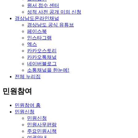
원서 접수 센터
성적 사전 공개 이의 신청
경상남도온라인채널
경상남도 공식 유튜브
페이스북
인스타그램
엑스
카카오스토리
카카오톡채널
네이버블로그
소통채널을 한눈에!
전체 누리집
민원참여
민원참여 홈
민원신청
민원신청
민원사무편람
주요민원시책
여권안내