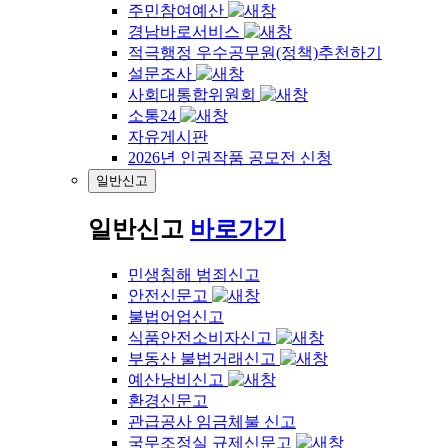
주민참여예산
경남바로서비스
적극행정 우수공무원(정책)추천하기
설문조사
사회대통합위원회
소통24
자유게시판
2026년 인권작품 공모전 신청
일반신고
일반신고
바로가기
민생침해 범죄신고
안전신문고
불법어업신고
식품안전소비자신고
부동산 불법거래신고
예산낭비신고
환경신문고
관급공사 임금체불 신고
국무조정실 규제신문고