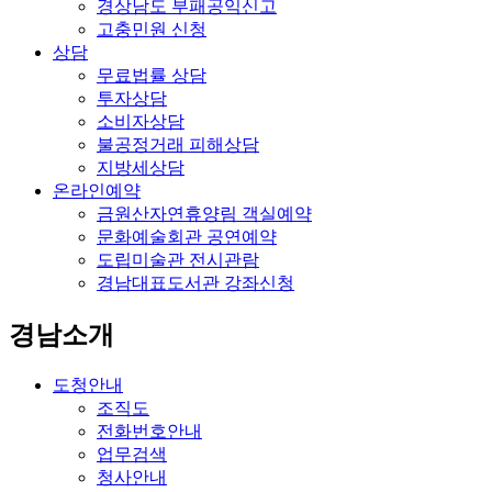
경상남도 부패공익신고
고충민원 신청
상담
무료법률 상담
투자상담
소비자상담
불공정거래 피해상담
지방세상담
온라인예약
금원산자연휴양림 객실예약
문화예술회관 공연예약
도립미술관 전시관람
경남대표도서관 강좌신청
경남소개
도청안내
조직도
전화번호안내
업무검색
청사안내