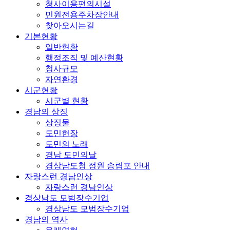
청사이용편의시설
민원전용주차장안내
찾아오시는길
기본현황
일반현황
행정조직 및 예산현황
청사규모
자연환경
시군현황
시군별 현황
경남의 상징
상징물
도민헌장
도민의 노래
경남 도민의날
경상남도청 정원 송림포 안내
자랑스런 경남인상
자랑스런 경남인상
경상남도 모범장수기업
경상남도 모범장수기업
경남의 역사