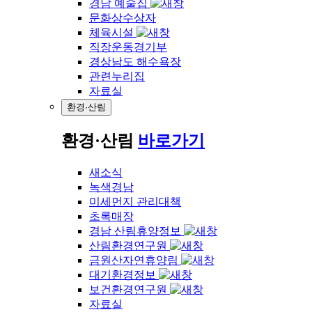
경남 예술집
문화상수상자
체육시설
직장운동경기부
경상남도 해수욕장
관련누리집
자료실
환경·산림
환경·산림
바로가기
새소식
녹색경남
미세먼지 관리대책
초록매장
경남 산림휴양정보
산림환경연구원
금원산자연휴양림
대기환경정보
보건환경연구원
자료실