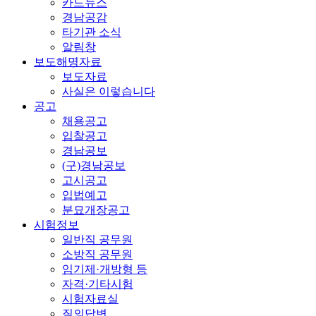
카드뉴스
경남공감
타기관 소식
알림창
보도해명자료
보도자료
사실은 이렇습니다
공고
채용공고
입찰공고
경남공보
(구)경남공보
고시공고
입법예고
분묘개장공고
시험정보
일반직 공무원
소방직 공무원
임기제·개방형 등
자격·기타시험
시험자료실
질의답변