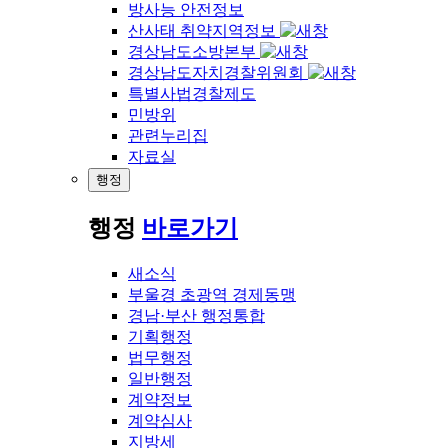
방사능 안전정보
산사태 취약지역정보
경상남도소방본부
경상남도자치경찰위원회
특별사법경찰제도
민방위
관련누리집
자료실
행정
행정
바로가기
새소식
부울경 초광역 경제동맹
경남·부산 행정통합
기획행정
법무행정
일반행정
계약정보
계약심사
지방세