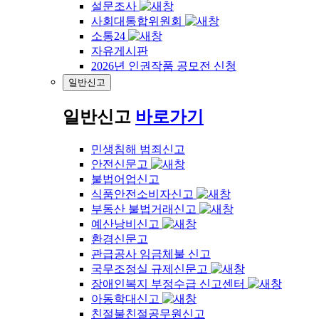
설문조사
사회대통합위원회
소통24
자유게시판
2026년 인권작품 공모전 신청
일반신고
일반신고
바로가기
민생침해 범죄신고
안전신문고
불법어업신고
식품안전소비자신고
부동산 불법거래신고
예산낭비신고
환경신문고
관급공사 임금체불 신고
국무조정실 규제신문고
장애인복지 부정수급 신고센터
아동학대신고
친절불친절공무원신고