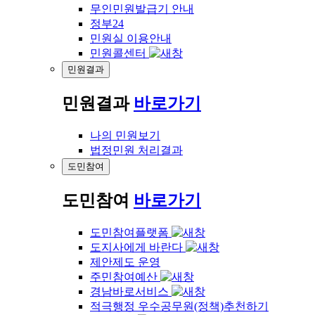
무인민원발급기 안내
정부24
민원실 이용안내
민원콜센터
민원결과
민원결과
바로가기
나의 민원보기
법정민원 처리결과
도민참여
도민참여
바로가기
도민참여플랫폼
도지사에게 바란다
제안제도 운영
주민참여예산
경남바로서비스
적극행정 우수공무원(정책)추천하기