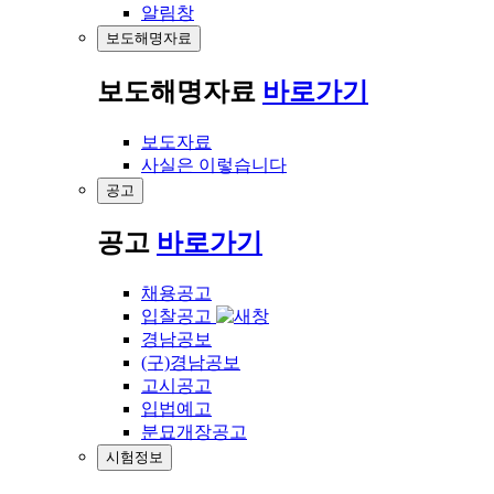
알림창
보도해명자료
보도해명자료
바로가기
보도자료
사실은 이렇습니다
공고
공고
바로가기
채용공고
입찰공고
경남공보
(구)경남공보
고시공고
입법예고
분묘개장공고
시험정보