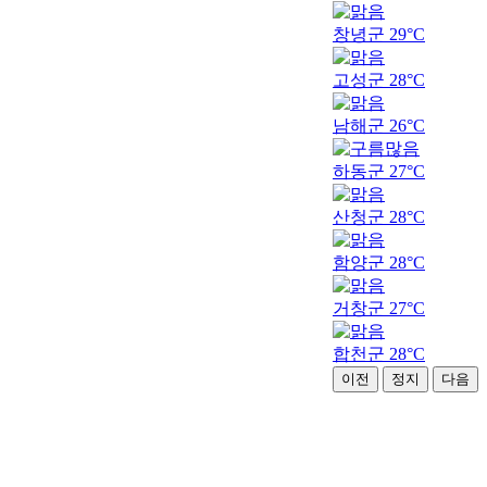
창녕군
29°C
고성군
28°C
남해군
26°C
하동군
27°C
산청군
28°C
함양군
28°C
거창군
27°C
합천군
28°C
이전
정지
다음