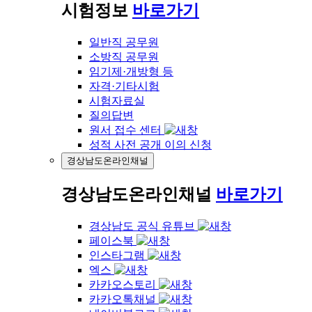
시험정보
바로가기
일반직 공무원
소방직 공무원
임기제·개방형 등
자격·기타시험
시험자료실
질의답변
원서 접수 센터
성적 사전 공개 이의 신청
경상남도온라인채널
경상남도온라인채널
바로가기
경상남도 공식 유튜브
페이스북
인스타그램
엑스
카카오스토리
카카오톡채널