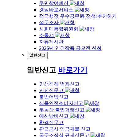
주민참여예산
경남바로서비스
적극행정 우수공무원(정책)추천하기
설문조사
사회대통합위원회
소통24
자유게시판
2026년 인권작품 공모전 신청
일반신고
일반신고
바로가기
민생침해 범죄신고
안전신문고
불법어업신고
식품안전소비자신고
부동산 불법거래신고
예산낭비신고
환경신문고
관급공사 임금체불 신고
국무조정실 규제신문고