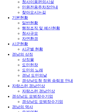
청사이용편의시설
민원전용주차장안내
찾아오시는길
기본현황
일반현황
행정조직 및 예산현황
청사규모
자연환경
시군현황
시군별 현황
경남의 상징
상징물
도민헌장
도민의 노래
경남 도민의날
경상남도청 정원 송림포 안내
자랑스런 경남인상
자랑스런 경남인상
경상남도 모범장수기업
경상남도 모범장수기업
경남의 역사