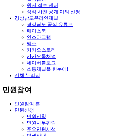
원서 접수 센터
성적 사전 공개 이의 신청
경상남도온라인채널
경상남도 공식 유튜브
페이스북
인스타그램
엑스
카카오스토리
카카오톡채널
네이버블로그
소통채널을 한눈에!
전체 누리집
민원참여
민원참여 홈
민원신청
민원신청
민원사무편람
주요민원시책
여권안내