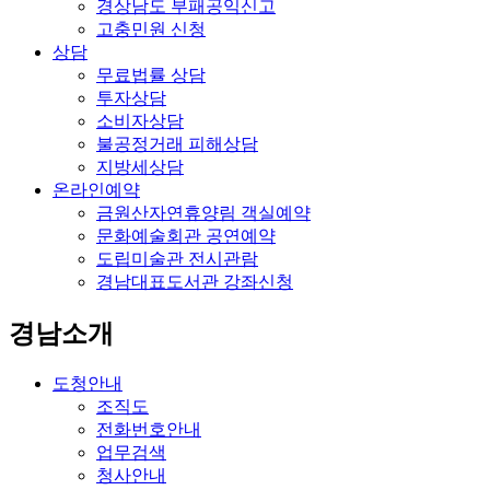
경상남도 부패공익신고
고충민원 신청
상담
무료법률 상담
투자상담
소비자상담
불공정거래 피해상담
지방세상담
온라인예약
금원산자연휴양림 객실예약
문화예술회관 공연예약
도립미술관 전시관람
경남대표도서관 강좌신청
경남소개
도청안내
조직도
전화번호안내
업무검색
청사안내