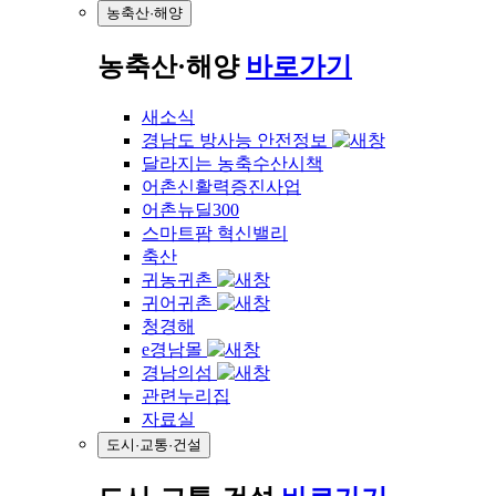
농축산·해양
농축산·해양
바로가기
새소식
경남도 방사능 안전정보
달라지는 농축수산시책
어촌신활력증진사업
어촌뉴딜300
스마트팜 혁신밸리
축산
귀농귀촌
귀어귀촌
청경해
e경남몰
경남의섬
관련누리집
자료실
도시·교통·건설