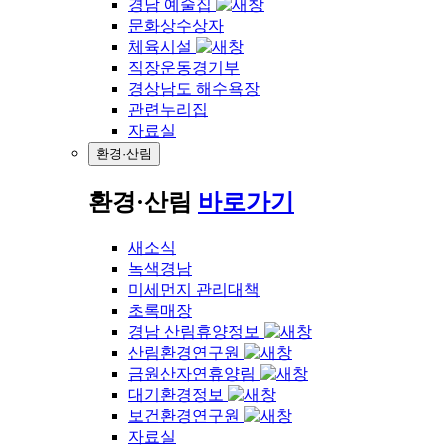
경남 예술집
문화상수상자
체육시설
직장운동경기부
경상남도 해수욕장
관련누리집
자료실
환경·산림
환경·산림
바로가기
새소식
녹색경남
미세먼지 관리대책
초록매장
경남 산림휴양정보
산림환경연구원
금원산자연휴양림
대기환경정보
보건환경연구원
자료실