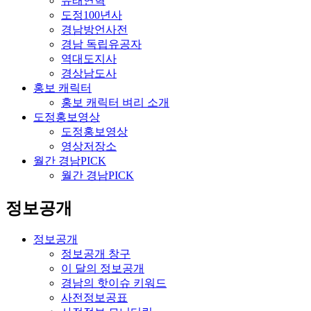
유래연혁
도정100년사
경남방언사전
경남 독립유공자
역대도지사
경상남도사
홍보 캐릭터
홍보 캐릭터 벼리 소개
도정홍보영상
도정홍보영상
영상저장소
월간 경남PICK
월간 경남PICK
정보공개
정보공개
정보공개 창구
이 달의 정보공개
경남의 핫이슈 키워드
사전정보공표