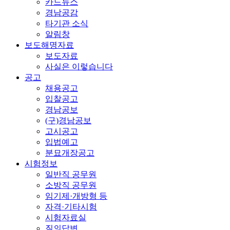
카드뉴스
경남공감
타기관 소식
알림창
보도해명자료
보도자료
사실은 이렇습니다
공고
채용공고
입찰공고
경남공보
(구)경남공보
고시공고
입법예고
분묘개장공고
시험정보
일반직 공무원
소방직 공무원
임기제·개방형 등
자격·기타시험
시험자료실
질의답변