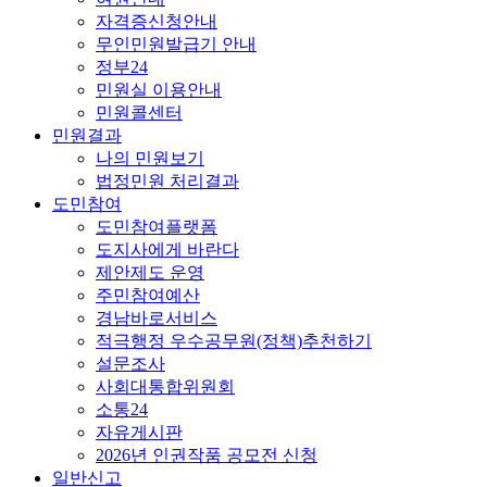
자격증신청안내
무인민원발급기 안내
정부24
민원실 이용안내
민원콜센터
민원결과
나의 민원보기
법정민원 처리결과
도민참여
도민참여플랫폼
도지사에게 바란다
제안제도 운영
주민참여예산
경남바로서비스
적극행정 우수공무원(정책)추천하기
설문조사
사회대통합위원회
소통24
자유게시판
2026년 인권작품 공모전 신청
일반신고