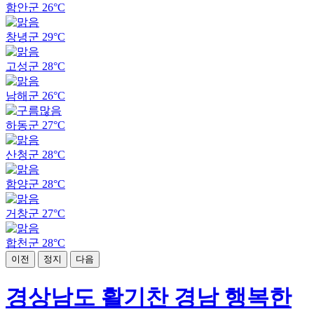
함안군
26°C
창녕군
29°C
고성군
28°C
남해군
26°C
하동군
27°C
산청군
28°C
함양군
28°C
거창군
27°C
합천군
28°C
이전
정지
다음
경상남도 활기찬 경남 행복한