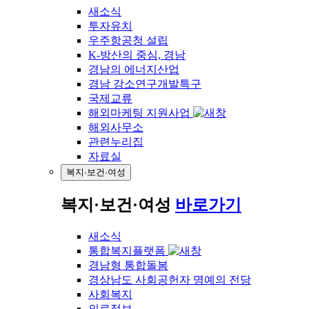
새소식
투자유치
우주항공청 설립
K-방산의 중심, 경남
경남의 에너지산업
경남 강소연구개발특구
국제교류
해외마케팅 지원사업
해외사무소
관련누리집
자료실
복지·보건·여성
복지·보건·여성
바로가기
새소식
통합복지플랫폼
경남형 통합돌봄
경상남도 사회공헌자 명예의 전당
사회복지
의료정보