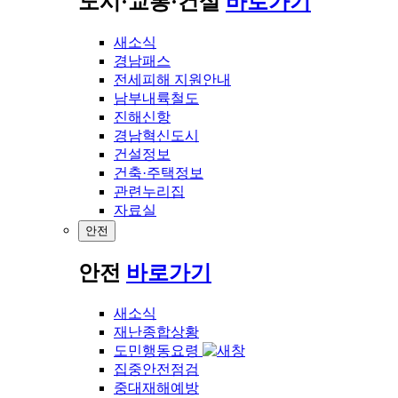
도시·교통·건설
바로가기
새소식
경남패스
전세피해 지원안내
남부내륙철도
진해신항
경남혁신도시
건설정보
건축·주택정보
관련누리집
자료실
안전
안전
바로가기
새소식
재난종합상황
도민행동요령
집중안전점검
중대재해예방