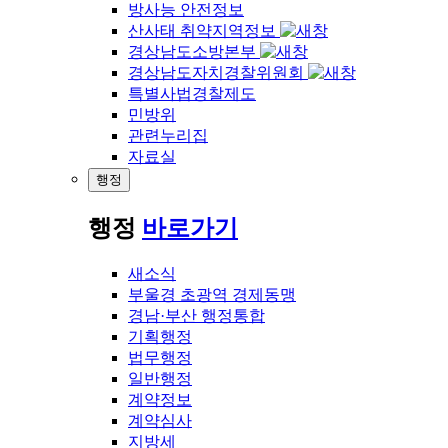
방사능 안전정보
산사태 취약지역정보
경상남도소방본부
경상남도자치경찰위원회
특별사법경찰제도
민방위
관련누리집
자료실
행정
행정
바로가기
새소식
부울경 초광역 경제동맹
경남·부산 행정통합
기획행정
법무행정
일반행정
계약정보
계약심사
지방세