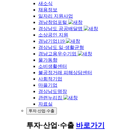
새소식
채용정보
일자리 지원사업
경남창업포털
경상남도 공공배달앱
소상공인 지원
경남기업119
경상남도 일·생활균형
경남고용우수기업
물가동향
소비생활센터
불공정거래 피해상담센터
사회적기업
마을기업
경상남도명장
관련누리집
자료실
투자·산업·수출
투자·산업·수출
바로가기