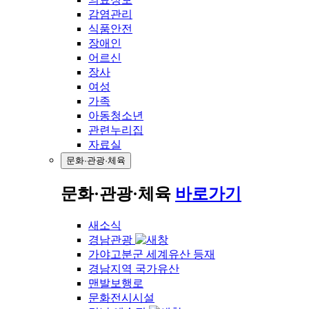
감염관리
식품안전
장애인
어르신
장사
여성
가족
아동청소년
관련누리집
자료실
문화·관광·체육
문화·관광·체육
바로가기
새소식
경남관광
가야고분군 세계유산 등재
경남지역 국가유산
맨발보행로
문화전시시설