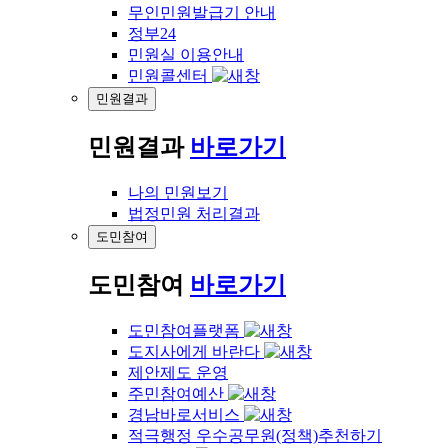
무인민원발급기 안내
정부24
민원실 이용안내
민원콜센터
민원결과
민원결과
바로가기
나의 민원보기
법정민원 처리결과
도민참여
도민참여
바로가기
도민참여플랫폼
도지사에게 바란다
제안제도 운영
주민참여예산
경남바로서비스
적극행정 우수공무원(정책)추천하기