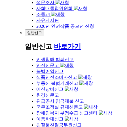
설문조사
사회대통합위원회
소통24
자유게시판
2026년 인권작품 공모전 신청
일반신고
일반신고
바로가기
민생침해 범죄신고
안전신문고
불법어업신고
식품안전소비자신고
부동산 불법거래신고
예산낭비신고
환경신문고
관급공사 임금체불 신고
국무조정실 규제신문고
장애인복지 부정수급 신고센터
아동학대신고
친절불친절공무원신고