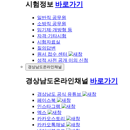
시험정보
바로가기
일반직 공무원
소방직 공무원
임기제·개방형 등
자격·기타시험
시험자료실
질의답변
원서 접수 센터
성적 사전 공개 이의 신청
경상남도온라인채널
경상남도온라인채널
바로가기
경상남도 공식 유튜브
페이스북
인스타그램
엑스
카카오스토리
카카오톡채널