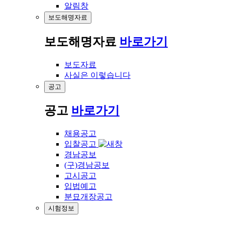
알림창
보도해명자료
보도해명자료
바로가기
보도자료
사실은 이렇습니다
공고
공고
바로가기
채용공고
입찰공고
경남공보
(구)경남공보
고시공고
입법예고
분묘개장공고
시험정보