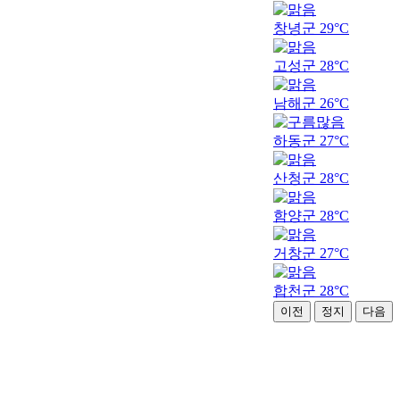
창녕군
29°C
고성군
28°C
남해군
26°C
하동군
27°C
산청군
28°C
함양군
28°C
거창군
27°C
합천군
28°C
이전
정지
다음