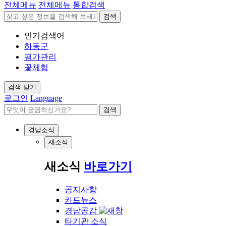
전체메뉴
전체메뉴
통합검색
검색
인기검색어
하동군
평가관리
꽃체험
검색 닫기
로그인
Language
검색
경남소식
새소식
새소식
바로가기
공지사항
카드뉴스
경남공감
타기관 소식